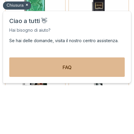
PARFUMS DE MARLY
MEMOIZE LONDON
Greenley
Luxuria
PROVA IL PROFUMO
PROVA IL PROFUMO
KAJAL
MIND GAMES
Ruby
French Defense