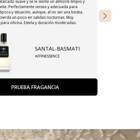
talcado suave y se le siente un almizcle limpio y
pero siempre e
ante. Perfectamente unisex y adecuada para
menos secos, m
época y situación, aunque, al no ser una bestia,
leche pero muy 
 pierda un poco en salidas nocturnas. Muy
ni empalagoso.
para oficina. Estela y duración moderadas.
frasco entero
SANTAL-BASMATI
AFFINESSENCE
PRUEBA FRAGANCIA