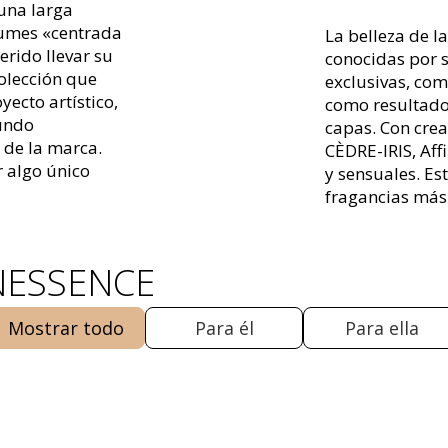
 una larga
fumes «centrada
La belleza de l
erido llevar su
conocidas por 
colección que
exclusivas, com
yecto artístico,
como resultado
undo
capas. Con cr
a de la marca.
CÈDRE-IRIS, Aff
r algo único
y sensuales. Es
fragancias más 
INESSENCE
Mostrar todo
Para él
Para ella