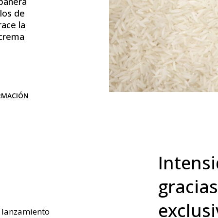
mpañera
los de
race la
 crema
RMACIÓN
Intens
gracia
exclus
l lanzamiento