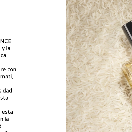
ENCE
 y la
ica
re con
smati,
sidad
esta
, esta
n la
d