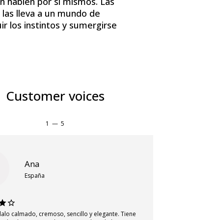
 hablen por sí mismos. Las
 las lleva a un mundo de
ir los instintos y sumergirse
Customer voices
1
—
5
Ana
España
alo calmado, cremoso, sencillo y elegante. Tiene
Me ha sorprend