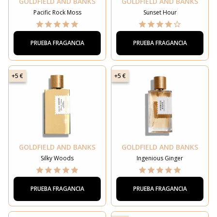
GOLDFIELD AND BANKS
GOLDFIELD AND BANKS
Para reclamar ese descuento, comparte qué
Pacific Rock Moss
Sunset Hour
perfume estás buscando.
PRUEBA FRAGANCIA
PRUEBA FRAGANCIA
Más bien femenina
Más bien masculino
+5 €
+5 €
Unisex
No, gracias, quiero pagar el precio completo
GOLDFIELD AND BANKS
GOLDFIELD AND BANKS
Silky Woods
Ingenious Ginger
PRUEBA FRAGANCIA
PRUEBA FRAGANCIA