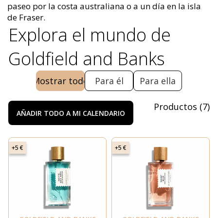
paseo por la costa australiana o a un día en la isla
de Fraser.
Explora el mundo de
Goldfield and Banks
Mostrar todo
Para él
Para ella
Productos
(
7
)
AÑADIR TODO A MI CALENDARIO
+5 €
+5 €
Tienes un
70% DE DESCUENTO