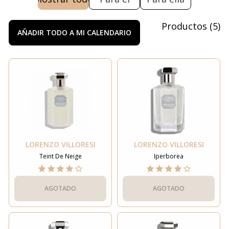
Productos
(
5
)
AÑADIR TODO A MI CALENDARIO
LORENZO VILLORESI
LORENZO VILLORESI
Teint De Neige
Iperborea
AGOTADO
AGOTADO