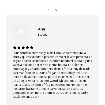
1
—
5
Ana
España
Es un sándalo cremoso y avainillado. Se sienten frutal al
abrir y quizás un punto picante, como si llevara pimienta. En
seguida salen las maderas, predominando el sándalo y una
vainilla que más parece de crema batida. Es dulce sin
empalagar y amaderado pero de una forma muy delicada,
casi más femenina. Es una fragancia redonda y deliciosa
pero he de admitir que se parece en un 90% a “This is her”
de Zadig & Voltaire, siendo Wood Whisper más rico en
matices. Más de época fría y no especialmente diurno o
nocturno, bastante ponible salvo quizás en espacios
pequeños o con mucha atomización. Buena intensidad y
estela de unas 2-3 h