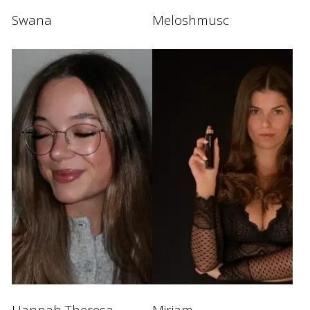
Swana
Meloshmusc