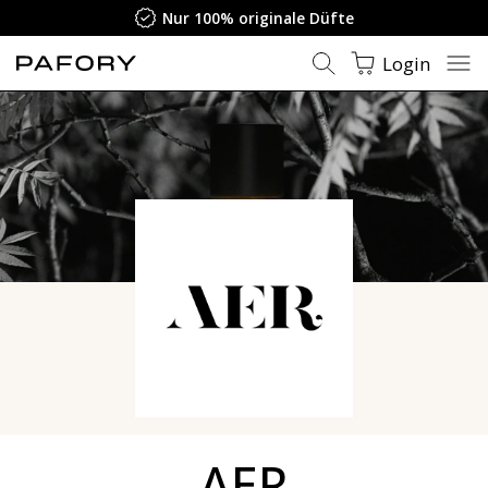
Zufriedenheitsgarantie
Login
AER