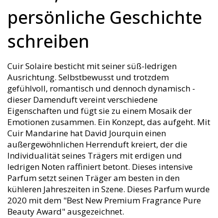
71% Rabatt
persönliche Geschichte
schreiben
Um den Rabatt zu erhalten, verrate
uns, was für Düfte du suchst
Cuir Solaire besticht mit seiner süß-ledrigen
Ausrichtung. Selbstbewusst und trotzdem
Für Frauen
gefühlvoll, romantisch und dennoch dynamisch -
dieser Damenduft vereint verschiedene
Eigenschaften und fügt sie zu einem Mosaik der
Für Männer
Emotionen zusammen. Ein Konzept, das aufgeht. Mit
Cuir Mandarine hat David Jourquin einen
außergewöhnlichen Herrenduft kreiert, der die
Unisex
Individualität seines Trägers mit erdigen und
ledrigen Noten raffiniert betont. Dieses intensive
Nein, ich möchte den vollen Preis bezahlen
Parfum setzt seinen Träger am besten in den
kühleren Jahreszeiten in Szene. Dieses Parfum wurde
2020 mit dem "Best New Premium Fragrance Pure
Beauty Award" ausgezeichnet.