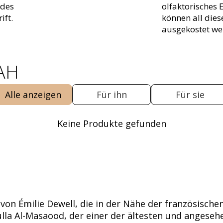
 des
olfaktorisches 
ift.
können all die
ausgekostet we
'AH
Alle anzeigen
Für ihn
Für sie
Keine Produkte gefunden
 von Émilie Dewell, die in der Nähe der französisch
ulla Al-Masaood, der einer der ältesten und angese