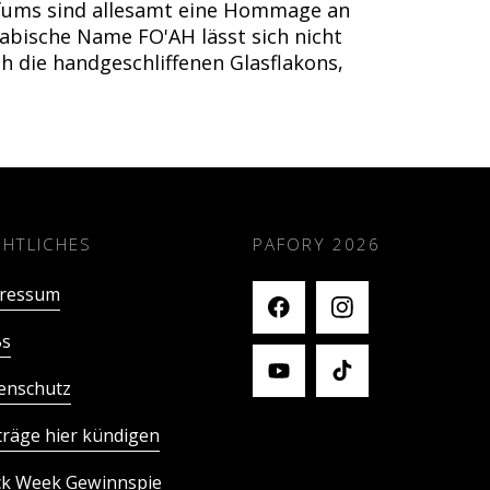
arfums sind allesamt eine Hommage an
rabische Name FO'AH lässt sich nicht
h die handgeschliffenen Glasflakons,
CHTLICHES
PAFORY
2026
ressum
s
enschutz
träge hier kündigen
ck Week Gewinnspie