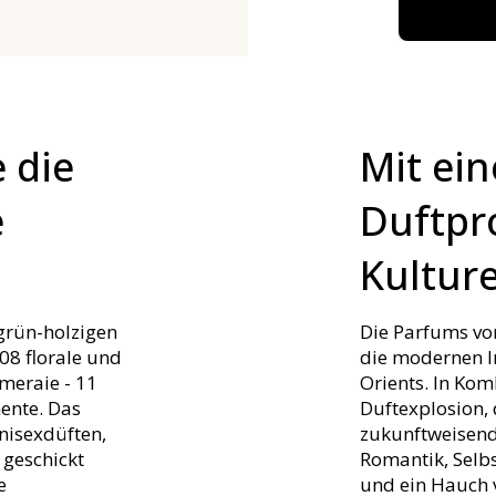
 die
Mit ein
e
Duftpro
Kultur
 grün-holzigen
Die Parfums von
08 florale und
die modernen I
meraie - 11
Orients. In Kom
mente. Das
Duftexplosion,
nisexdüften,
zukunftweisend 
 geschickt
Romantik, Selb
e
und ein Hauch 