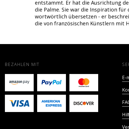
entstammt. Er hat die Ausrichtung de
die Palme. Sie war die Inspiration fü
wortwörtlich übersetzen - er beschre
die von französischen Künstlern mit 
BEZAHLEN MIT
SE
E-m
Ko
FA
Hil
Ve