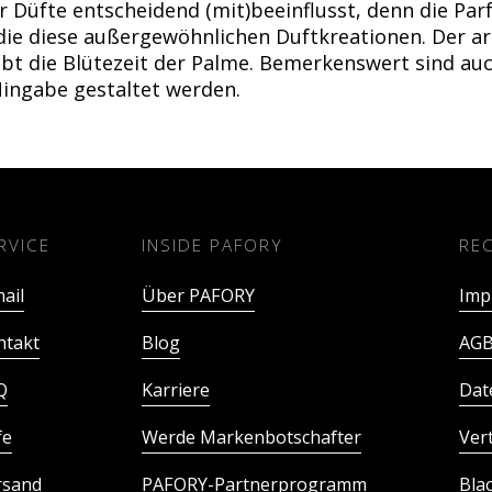
r Düfte entscheidend (mit)beeinflusst, denn die P
r die diese außergewöhnlichen Duftkreationen. Der a
ibt die Blütezeit der Palme. Bemerkenswert sind auc
Hingabe gestaltet werden.
RVICE
INSIDE PAFORY
RE
ail
Über PAFORY
Imp
ntakt
Blog
AGB
Q
Karriere
Dat
fe
Werde Markenbotschafter
Ver
rsand
PAFORY-Partnerprogramm
Bla