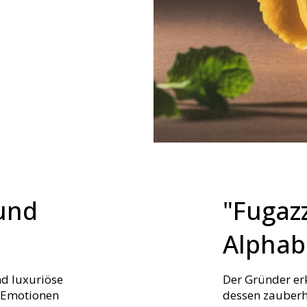
 und
"Fugazz
Alphab
nd luxuriöse
Der Gründer er
d Emotionen
dessen zauberha