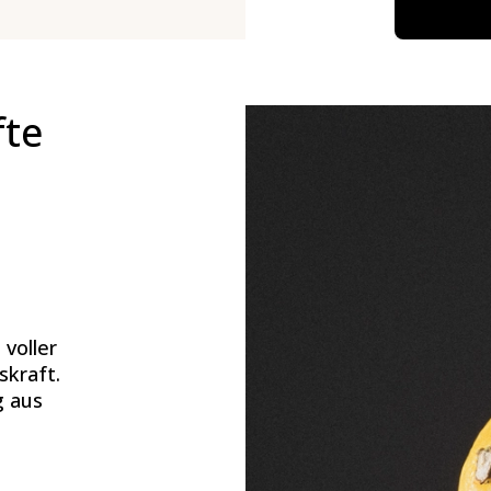
fte
 voller
skraft.
g aus
n