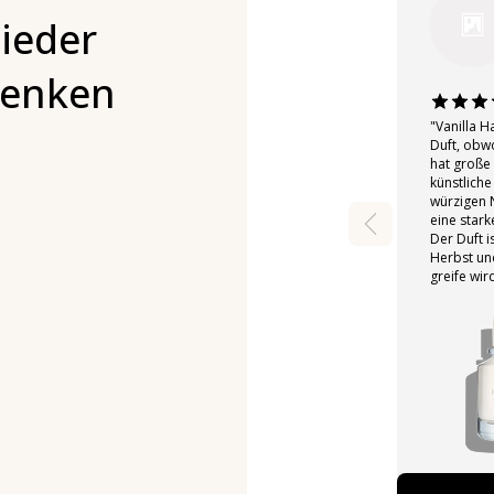
ieder
denken
"Vanilla H
Duft, obwo
hat große 
künstliche
würzigen N
eine stark
Der Duft i
Herbst un
greife wir