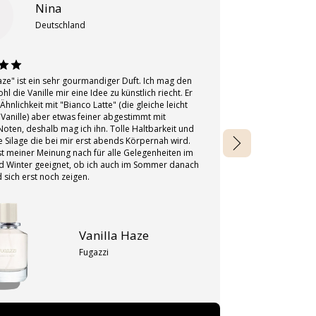
Nina
Deutschland
aze" ist ein sehr gourmandiger Duft. Ich mag den
Ich mag diesen 
hl die Vanille mir eine Idee zu künstlich riecht. Er
Rezensionen leit
Ähnlichkeit mit "Bianco Latte" (die gleiche leicht
gekauft. Deshal
 Vanille) aber etwas feiner abgestimmt mit
richtig, und ich
oten, deshalb mag ich ihn. Tolle Haltbarkeit und
ob ich damit gl
e Silage die bei mir erst abends Körpernah wird.
nicht enttäusch
st meiner Meinung nach für alle Gelegenheiten im
sehr. Für mich ei
d Winter geeignet, ob ich auch im Sommer danach
d sich erst noch zeigen.
Vanilla Haze
Fugazzi