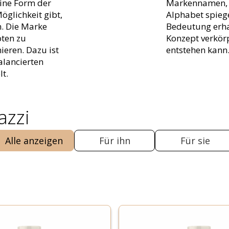
eine Form der
Markennamen, i
öglichkeit gibt,
Alphabet spieg
n. Die Marke
Bedeutung erhal
oten zu
Konzept verkör
ieren. Dazu ist
entstehen kann
alancierten
t.
azzi
Alle anzeigen
Für ihn
Für sie