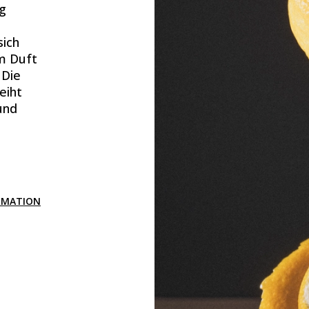
g
sich
m Duft
 Die
eiht
und
RMATION