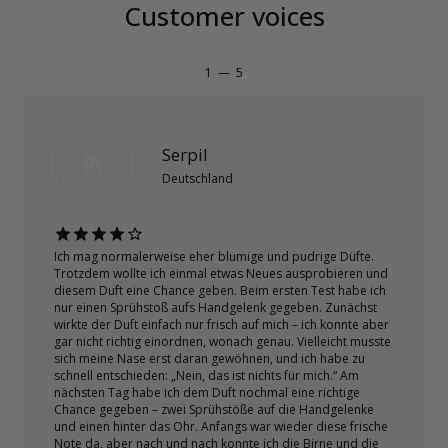
Customer voices
1
—
5
Serpil
Deutschland
Ich mag normalerweise eher blumige und pudrige Düfte.
Trotzdem wollte ich einmal etwas Neues ausprobieren und
diesem Duft eine Chance geben. Beim ersten Test habe ich
nur einen Sprühstoß aufs Handgelenk gegeben. Zunächst
wirkte der Duft einfach nur frisch auf mich – ich konnte aber
gar nicht richtig einordnen, wonach genau. Vielleicht musste
sich meine Nase erst daran gewöhnen, und ich habe zu
schnell entschieden: „Nein, das ist nichts für mich.“ Am
nächsten Tag habe ich dem Duft nochmal eine richtige
Chance gegeben – zwei Sprühstöße auf die Handgelenke
und einen hinter das Ohr. Anfangs war wieder diese frische
Note da, aber nach und nach konnte ich die Birne und die