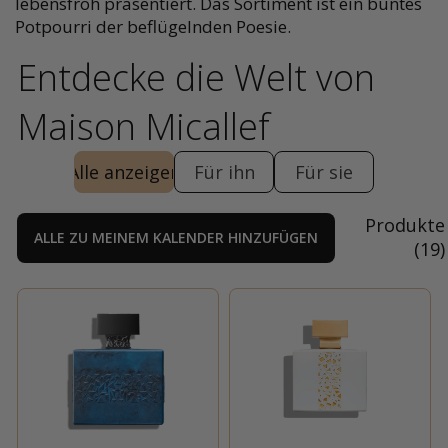
lebensfroh präsentiert. Das Sortiment ist ein buntes
Potpourri der beflügelnden Poesie.
Entdecke die Welt von
Maison Micallef
Alle anzeigen
Für ihn
Für sie
Produkte
ALLE ZU MEINEM KALENDER HINZUFÜGEN
(
19
)