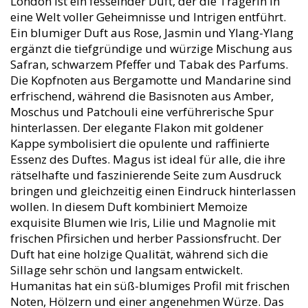
London ist ein fesselnder Duft, der die Trägerin in
eine Welt voller Geheimnisse und Intrigen entführt.
Ein blumiger Duft aus Rose, Jasmin und Ylang-Ylang
ergänzt die tiefgründige und würzige Mischung aus
Safran, schwarzem Pfeffer und Tabak des Parfums.
Die Kopfnoten aus Bergamotte und Mandarine sind
erfrischend, während die Basisnoten aus Amber,
Moschus und Patchouli eine verführerische Spur
hinterlassen. Der elegante Flakon mit goldener
Kappe symbolisiert die opulente und raffinierte
Essenz des Duftes. Magus ist ideal für alle, die ihre
rätselhafte und faszinierende Seite zum Ausdruck
bringen und gleichzeitig einen Eindruck hinterlassen
wollen. In diesem Duft kombiniert Memoize
exquisite Blumen wie Iris, Lilie und Magnolie mit
frischen Pfirsichen und herber Passionsfrucht. Der
Duft hat eine holzige Qualität, während sich die
Sillage sehr schön und langsam entwickelt.
Humanitas hat ein süß-blumiges Profil mit frischen
Noten, Hölzern und einer angenehmen Würze. Das