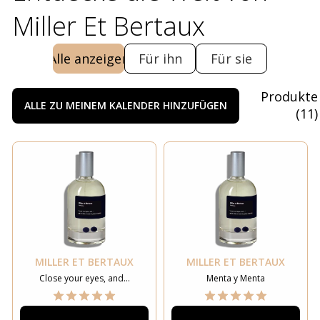
Miller Et Bertaux
Alle anzeigen
Für ihn
Für sie
Produkte
ALLE ZU MEINEM KALENDER HINZUFÜGEN
(
11
)
MILLER ET BERTAUX
MILLER ET BERTAUX
Close your eyes, and...
Menta y Menta