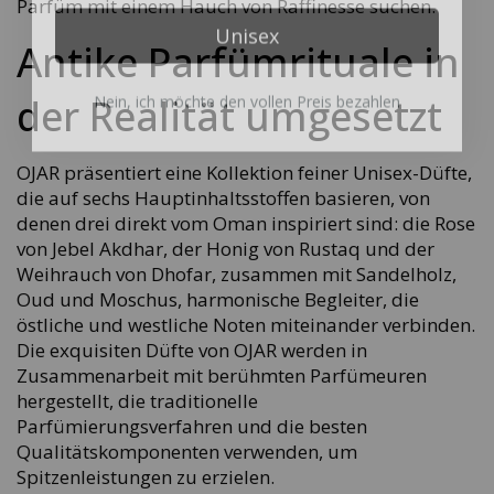
Parfüm mit einem Hauch von Raffinesse suchen.
Unisex
Antike Parfümrituale in
Nein, ich möchte den vollen Preis bezahlen
der Realität umgesetzt
OJAR präsentiert eine Kollektion feiner Unisex-Düfte,
die auf sechs Hauptinhaltsstoffen basieren, von
denen drei direkt vom Oman inspiriert sind: die Rose
von Jebel Akdhar, der Honig von Rustaq und der
Weihrauch von Dhofar, zusammen mit Sandelholz,
Oud und Moschus, harmonische Begleiter, die
östliche und westliche Noten miteinander verbinden.
Die exquisiten Düfte von OJAR werden in
Zusammenarbeit mit berühmten Parfümeuren
hergestellt, die traditionelle
Parfümierungsverfahren und die besten
Qualitätskomponenten verwenden, um
Spitzenleistungen zu erzielen.