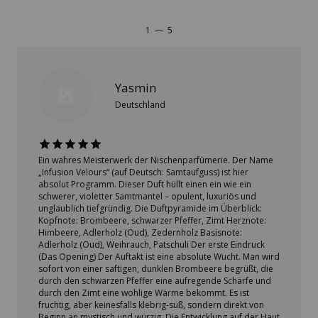
1
—
5
Yasmin
Deutschland
Ein wahres Meisterwerk der Nischenparfümerie. Der Name
„Infusion Velours“ (auf Deutsch: Samtaufguss) ist hier
absolut Programm. Dieser Duft hüllt einen ein wie ein
schwerer, violetter Samtmantel – opulent, luxuriös und
unglaublich tiefgründig. Die Duftpyramide im Überblick:
Kopfnote: Brombeere, schwarzer Pfeffer, Zimt Herznote:
Himbeere, Adlerholz (Oud), Zedernholz Basisnote:
Adlerholz (Oud), Weihrauch, Patschuli Der erste Eindruck
(Das Opening) Der Auftakt ist eine absolute Wucht. Man wird
sofort von einer saftigen, dunklen Brombeere begrüßt, die
durch den schwarzen Pfeffer eine aufregende Schärfe und
durch den Zimt eine wohlige Wärme bekommt. Es ist
fruchtig, aber keinesfalls klebrig-süß, sondern direkt von
Beginn an mystisch und würzig. Die Entwicklung auf der Haut