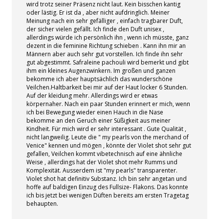
wird trotz seiner Präsenz nicht laut. Kein bisschen kantig
oder lästig. Er ist da , aber nicht aufdringlich. Meiner
Meinung nach ein sehr gefälliger , einfach tragbarer Duft,
der sicher vielen gefällt. Ich finde den Duft unisex ,
allerdings würde ich persönlich ihn , wenn ich müsste, ganz
dezent in die feminine Richtung schieben . Kann ihn mir an
Männern aber auch sehr gut vorstellen. Ich finde ihn sehr
gut abgestimmt. Safraleine pachouli wird bemerkt und gibt
ihm ein kleines Augenzwinkern. Im großen und ganzen
bekomme ich aber hauptsächlich das wunderschöne
Veilchen.Haltbarkeit bei mir auf der Haut locker 6 Stunden.
Auf der kleidung mehr. Allerdings wird er etwas
körpernaher. Nach ein paar Stunden erinnert er mich, wenn
ich bei Bewegung wieder einen Hauch in die Nase
bekomme an den Geruch einer Süßigkeit aus meiner
Kindheit. Für mich wird er sehr interessant . Gute Qualität ,
nicht langweilig. Leute die " my pearls von the merchand of
Venice" kennen und mögen , könnte der Violet shot sehr gut
gefallen, Veilchen kommt vibetechnisch auf eine ähnliche
Weise , allerdings hat der Violet shot mehr Rumms und
Komplexität. Ausserdem ist "my pearls" transparenter.
Violet shot hat definitiv Substanz. Ich bin sehr angetan und
hoffe auf baldigen Einzug des Fullsize- Flakons. Das konnte
ich bis jetzt bei wenigen Düften bereits am ersten Tragetag
behaupten.