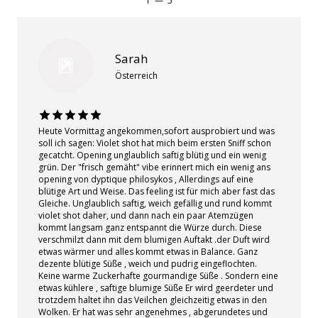
1
—
5
Sarah
Österreich
Heute Vormittag angekommen,sofort ausprobiert und was
soll ich sagen: Violet shot hat mich beim ersten Sniff schon
gecatcht. Opening unglaublich saftig blütig und ein wenig
grün. Der "frisch gemäht" vibe erinnert mich ein wenig ans
opening von dyptique philosykos , Allerdings auf eine
blütige Art und Weise. Das feeling ist für mich aber fast das
Gleiche. Unglaublich saftig, weich gefällig und rund kommt
violet shot daher, und dann nach ein paar Atemzügen
kommt langsam ganz entspannt die Würze durch. Diese
verschmilzt dann mit dem blumigen Auftakt .der Duft wird
etwas wärmer und alles kommt etwas in Balance. Ganz
dezente blütige Süße , weich und pudrig eingeflochten.
Keine warme Zuckerhafte gourmandige Süße . Sondern eine
etwas kühlere , saftige blumige Süße Er wird geerdeter und
trotzdem haltet ihn das Veilchen gleichzeitig etwas in den
Wolken. Er hat was sehr angenehmes , abgerundetes und