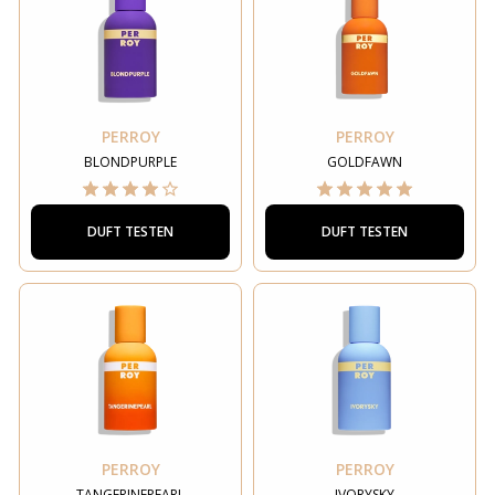
Nein, ich möchte den vollen Preis bezahlen
PERROY
PERROY
BLONDPURPLE
GOLDFAWN
DUFT TESTEN
DUFT TESTEN
PERROY
PERROY
TANGERINEPEARL
IVORYSKY