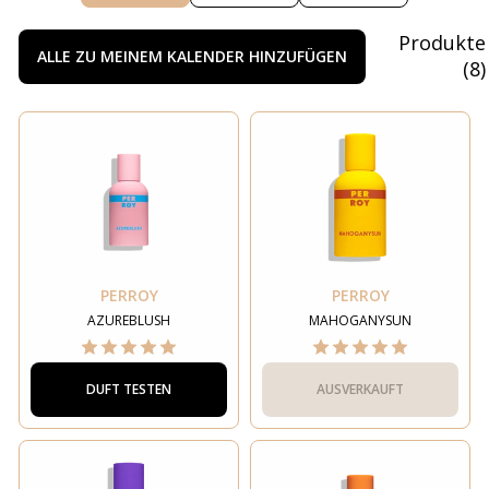
Produkte
ALLE ZU MEINEM KALENDER HINZUFÜGEN
(
8
)
Dir gehören
71% Rabatt
Um den Rabatt zu erhalten, verrate
uns, was für Düfte du suchst
PERROY
PERROY
AZUREBLUSH
MAHOGANYSUN
Für Frauen
DUFT TESTEN
AUSVERKAUFT
Für Männer
Unisex