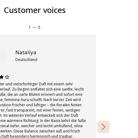
Customer voices
1
—
5
Nataliya
Deutschland
ter und vielschichtiger Duft mit einem sehr
rlauf. Zu Beginn entfaltet sich eine sanfte, leicht
ße, die an zarte Blüten erinnert und sofort eine
bin überrascht, 
, feminine Aura schafft. Nach kurzer Zeit wird
!aber dann auf m
ition frischer und luftiger – die floralen Noten
es ich nicht zu 
rer, fast transparent, mit einer feinen, seidigen
sehr angenehm un
it. Im weiteren Verlauf entwickelt sich der Duft
sehr gut !
eine wärmere Richtung: In der Basis kehrt die Süße
esmal tiefer, weicher und leicht umhüllend, ohne
wirken. Diese Balance zwischen süß und frisch
 Duft besonders harmonisch und tragbar.