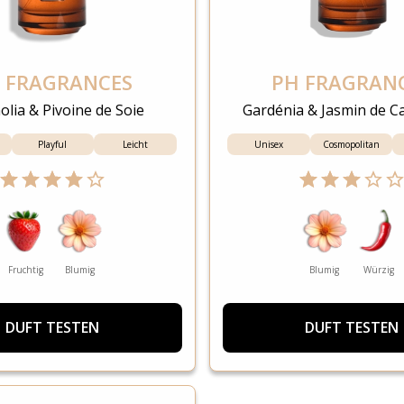
 FRAGRANCES
PH FRAGRAN
lia & Pivoine de Soie
Gardénia & Jasmin de C
Playful
Leicht
Unisex
Cosmopolitan
Fruchtig
Blumig
Blumig
Würzig
DUFT TESTEN
DUFT TESTEN