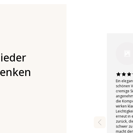
ieder
denken
Ein elegan
schönen Ve
cremige Sü
angenehme
die Kompos
wirken kla
Leichtigke
erneut in 
zurück, di
schwer zu 
macht den