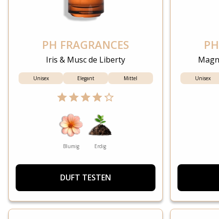
PH FRAGRANCES
PH
Iris & Musc de Liberty
Magno
Unisex
Elegant
Mittel
Unisex
Blumig
Erdig
DUFT TESTEN