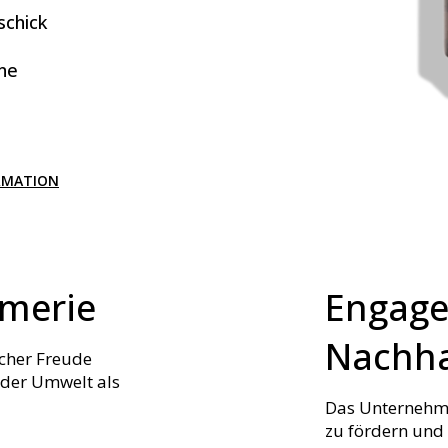
schick
ine
RMATION
ümerie
Engage
Nachha
scher Freude
 der Umwelt als
Das Unternehme
zu fördern und