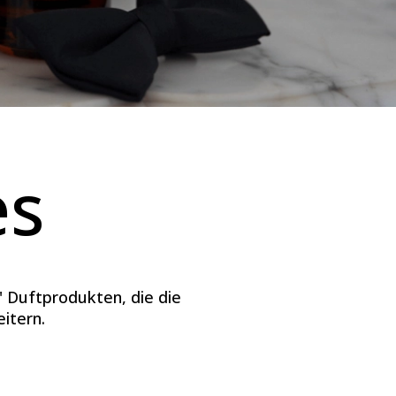
es
' Duftprodukten, die die
itern.