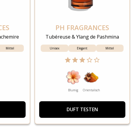
CES
PH FRAGRANCES
achemire
Tubéreuse & Ylang de Pashmina
Mittel
Unisex
Elegant
Mittel
Blumig
Orientalisch
DUFT TESTEN