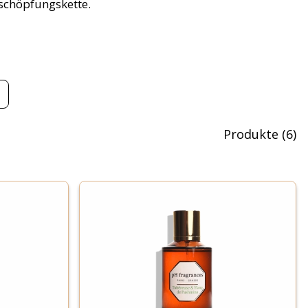
schöpfungskette.
Produkte
(
6
)