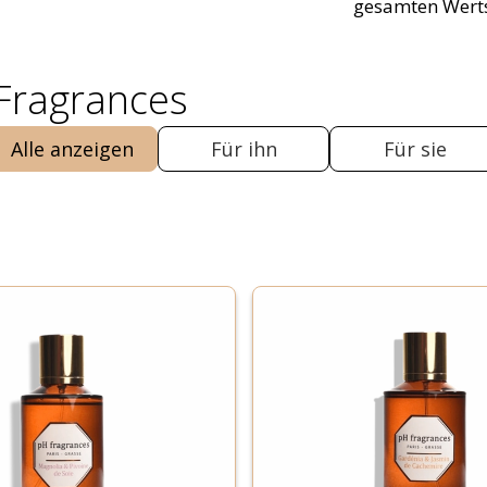
gesamten Wert
 Fragrances
Alle anzeigen
Für ihn
Für sie