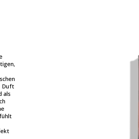
e
e
tigen,
ischen
n Duft
 als
ch
ne
fühlt
fekt