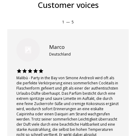
Customer voices
1
—
5
Marco
Deutschland
Malibù - Party in the Bay von Simone Andreoli wird oft als
die perfekte Verkörperung eines sommerlichen Cocktails in
Flaschenform gefeiert und gilt als einer der authentischsten
Urlaubs-Düfte überhaupt. Das Parfüm besticht durch eine
extrem spritzige und saure Limette im Auftakt, die durch
eine feine Zuckerrohr-Süße und cremige Kokosnuss ergänzt
wird, wodurch sofort Erinnerungen an eine eiskalte
Caipirinha oder einen Daiquiri am Strand wachgerufen
werden. Trotz seiner sommerlichen Leichtigkeit überrascht
der Duft viele durch eine beachtliche Haltbarkeit und eine
starke Ausstrahlung, die selbst bei hohen Temperaturen
nicht so schnell verfliegt. Er wirkt dabei absolut