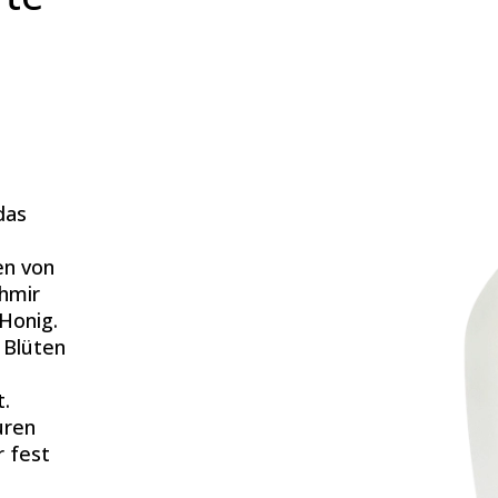
das
en von
hmir
 Honig.
 Blüten
t.
uren
r fest