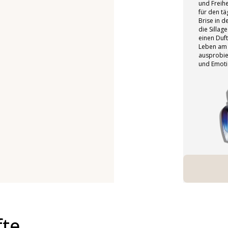
und Freihe
für den tä
Brise in d
die Sillag
einen Duft
Leben am M
ausprobier
und Emoti
fte