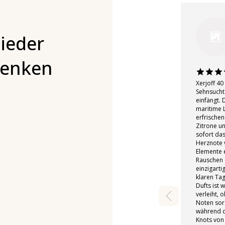
ieder
denken
Xerjoff 40
Sehnsucht
einfängt. 
maritime 
erfrischen
Zitrone u
sofort das
Herznote v
Elemente e
Rauschen 
einzigarti
klaren Ta
Dufts ist
verleiht, 
Noten sorg
während di
Knots von 