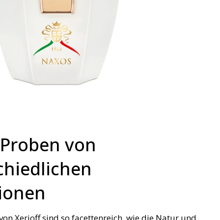
f Proben von
chiedlichen
tionen
von Xerjoff sind so facettenreich, wie die Natur und