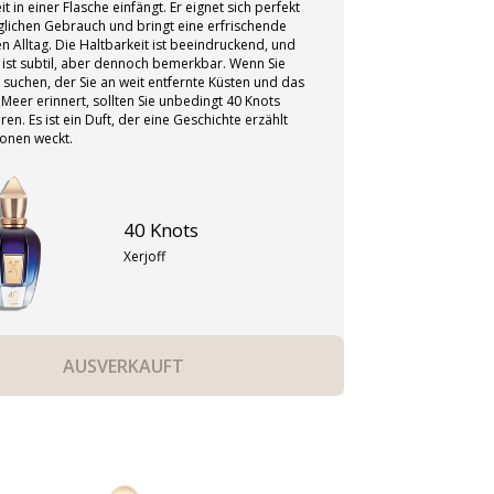
it in einer Flasche einfängt. Er eignet sich perfekt
Ein Must-have f
glichen Gebrauch und bringt eine erfrischende
en Alltag. Die Haltbarkeit ist beeindruckend, und
e ist subtil, aber dennoch bemerkbar. Wenn Sie
 suchen, der Sie an weit entfernte Küsten und das
eer erinnert, sollten Sie unbedingt 40 Knots
en. Es ist ein Duft, der eine Geschichte erzählt
onen weckt.
40 Knots
Xerjoff
AUSVERKAUFT