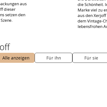
rpackungen aus
die Schönheit. I
ff dieser
Marke viel zu 
ons setzen den
aus den Xerjoff
 Szene.
dem Vintage-Ch
lebensfrohen Au
off
Alle anzeigen
Für ihn
Für sie