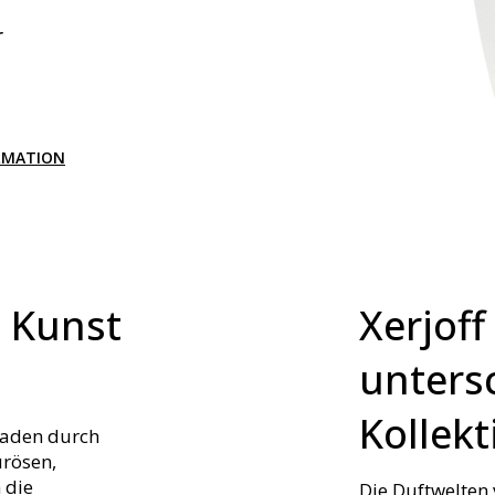
r
RMATION
, Kunst
Xerjof
unters
Kollek
tfaden durch
urösen,
 die
Die Duftwelten 