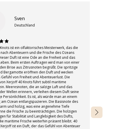
Sven
Deutschland
 Knots ist ein olfaktorisches Meisterwerk, das die
 nach Abenteuern und die Frische des Ozeans
Dieser Duft ist eine Ode an die Freiheit und das
Ein goldener T
Leben. Beim ersten Auftragen wird man von einer
Xerjoff ist pure
den Brise aus Zitrusnoten begrüßt. Die spritzige
einfach hypnoti
nd Bergamotte eröffnen den Duft und wecken
sich ein tiefes,
 Gefühl von Freiheit und Abenteuerlust. Die
Luxus und Raffin
on Xerjoff 40 Knots führt subtil maritime
mehr als nur Amb
in. Meeresnoten, die an salzige Luft und das
Tiefe. Feinste 
der Wellen erinnern, verleihen diesem Duft seine
Vanille verschm
ge Persönlichkeit. Es ist, als würde man an einem
nie zu schwer w
g am Ozean entlangspazieren. Die Basisnote des
Sillage hinterläs
 warm und holzig, was eine angenehme Tiefe
paar Spritzer g
ohne die Frische zu beeinträchtigen. Die holzigen
warmen, golden
en für Stabilität und Langlebigkeit des Dufts,
edlen, oriental
e maritime Frische weiterhin präsent bleibt. 40
absolutes Meist
Xerjoff ist ein Duft, der das Gefühl von Abenteuer
sorgt für ein unv