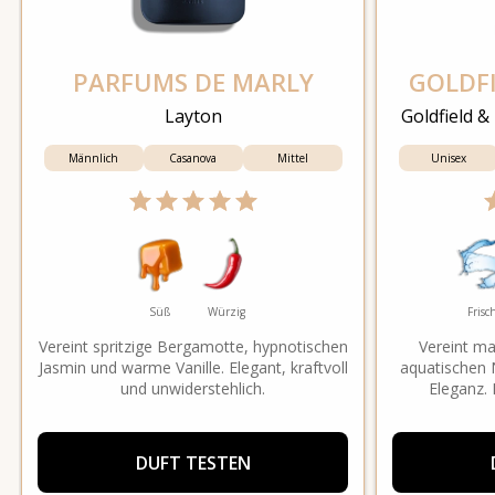
PARFUMS DE MARLY
GOLDF
Layton
Goldfield &
Männlich
Casanova
Mittel
Unisex
Süß
Würzig
Frisc
Vereint spritzige Bergamotte, hypnotischen
Vereint ma
Jasmin und warme Vanille. Elegant, kraftvoll
aquatischen
und unwiderstehlich.
Eleganz.
DUFT TESTEN