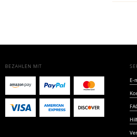
BEZAHLEN MIT
SE
E-m
Ko
FA
Hil
Ve