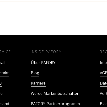
RVICE
INSIDE PAFORY
RE
ail
Über PAFORY
Imp
ntakt
Blog
AGB
Q
Karriere
Dat
fe
Werde Markenbotschafter
Ver
rsand
PAFORY-Partnerprogramm
Bla