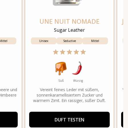
UNE NUIT NOMADE
J
Sugar Leather
Mittel
Unisex
Seductive
Mittel
Süß
Würzig
beere und
Vereint feines Leder mit süßem,
Ver
 Himbeere
sonnenkaramellisiertem Zucker und
S
warmem Zimt. Ein rassiger, süßer Duft.
DUFT TESTEN