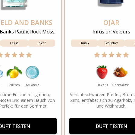
IELD AND BANKS
OJAR
 Banks Pacific Rock Moss
Infusion Velours
Casual
Leicht
Unisex
Seductive
h
Zitrisch
Aquatisch
Fruchtig
Orientalisch
ritime Frische mit grünen,
Vereint schwarzen Pfeffer, Brom
 Noten und einem Hauch von
Zimt, entfaltet sich zu Agarholz,
 Perfekt für den Sommer.
und Weihrauch.
DUFT TESTEN
DUFT TESTEN