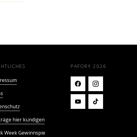
CHTLICHES
PAFORY
2026
ressum
s
enschutz
träge hier kündigen
ck Week Gewinnspie