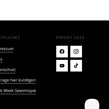
CHTLICHES
PAFORY
2026
ressum
s
enschutz
träge hier kündigen
ck Week Gewinnspie