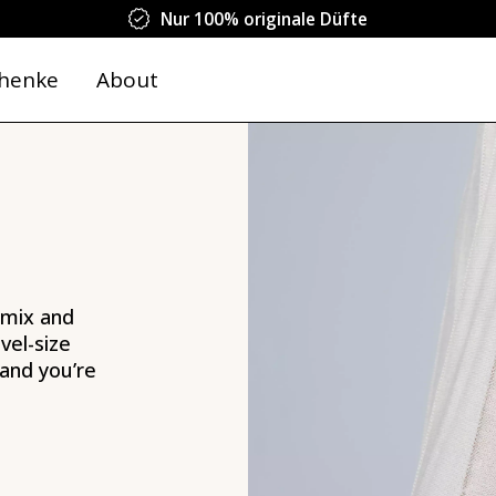
Nur 100% originale Düfte
henke
About
mix and
vel-size
 and you’re