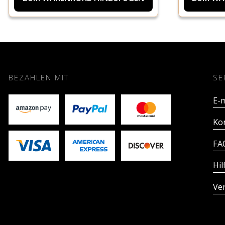
BEZAHLEN MIT
SE
E-m
Ko
FA
Hil
Ve