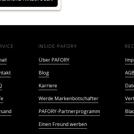
RVICE
INSIDE PAFORY
RE
ail
Über PAFORY
Imp
ntakt
Blog
AGB
Q
Karriere
Dat
fe
Werde Markenbotschafter
Ver
rsand
PAFORY-Partnerprogramm
Bla
Einen Freund werben