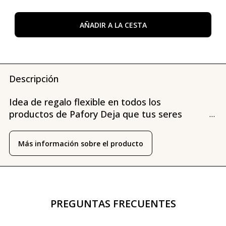
AÑADIR A LA CESTA
Descripción
Idea de regalo flexible en todos los
productos de Pafory Deja que tus seres
...
queridos inicien su propio viaje olfativo con
total flexibilidad. Tanto si quieren descubrir
Más información sobre el producto
una nueva fragancia cada mes con la
membresía de Pafory como si quiere ir a por
todas con un perfume en tamaño completo.
PREGUNTAS FRECUENTES