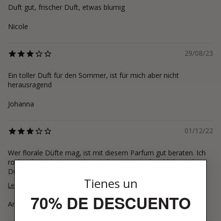
Duft gut, frischer Duft, etwas blumig
Nicole
29/08/23
Ein toller Duft für den Sommer, ist für mich aber nicht
herausragend
Johanna
01/12/22
Wer florale Düfte mag, ist mit diesem Parfum gut beraten. Ich
roch neben Blumen auch ganz kurz Honig, obwohl der in der
Duftpyramide nicht enthalten i...
Tienes un
Leer más
70% DE DESCUENTO
Anja