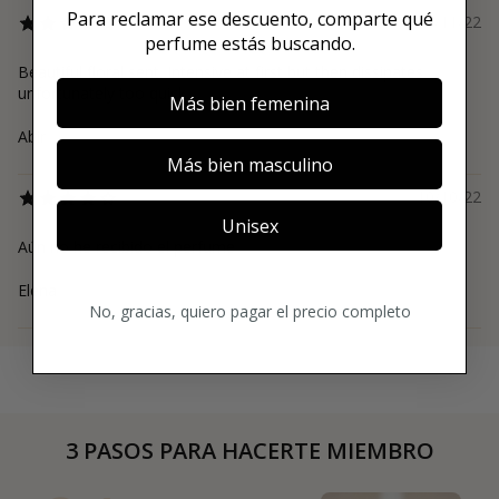
Para reclamar ese descuento, comparte qué
10/11/22
perfume estás buscando.
Beautiful floral sent. Intensive at first but then dissipates
unfortunately too quick.
Más bien femenina
Abir
Más bien masculino
10/10/22
Unisex
Aún no he recibido el perfume
Elena
No, gracias, quiero pagar el precio completo
3 PASOS PARA HACERTE MIEMBRO