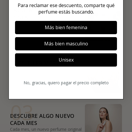
01
Para reclamar ese descuento, comparte qué
ENCUENTRA LO QUE TE
perfume estás buscando.
GUSTA
Explora más de 600 fragancias nicho y
Más bien femenina
añade tus favoritas directamente a tu
box.
Más bien masculino
02
Unisex
ELIGE TU PRIMER AROMA
Elige tu favorito. Tu primer perfume de
lujo se enviará justo después de la
compra.
No, gracias, quiero pagar el precio completo
03
DESCUBRE ALGO NUEVO
CADA MES
Cada mes, un nuevo perfume original