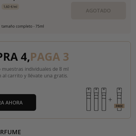
1,60 €/ml
AGOTADO
tamaño completo - 75ml
RA 4,
PAGA 3
 muestras individuales de 8 ml
 al carrito y llévate una gratis.
A AHORA
ERFUME