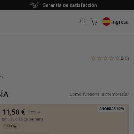
Garantía de satisfacción
Ingresa
0
(0)
ex
ÍA
Cómo funciona la membresía
?
AHORRAS 62%
11,50 €
21,00 €
8ml,
30 días de perfume
1,44 €/ml