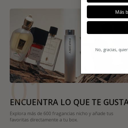
Más b
No, gracias, quie
01
ENCUENTRA LO QUE TE GUST
Explora más de 600 fragancias nicho y añade tus
favoritas directamente a tu box.