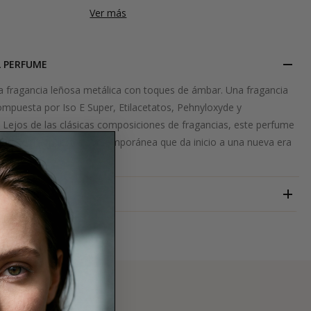
Ver más
L PERFUME
a fragancia leñosa metálica con toques de ámbar. Una fragancia
ompuesta por Iso E Super, Etilacetatos, Pehnyloxyde y
 Lejos de las clásicas composiciones de fragancias, este perfume
una obra maestra contemporánea que da inicio a una nueva era
me.
AETHER
RO