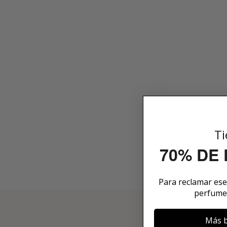
Ti
70% DE
Para reclamar es
perfume
3
Más b