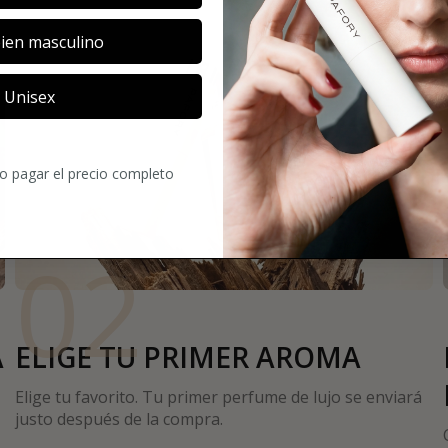
ien masculino
Unisex
ro pagar el precio completo
02
A
ELIGE TU PRIMER AROMA
Elige tu favorito. Tu primer perfume de lujo se enviará
justo después de la compra.