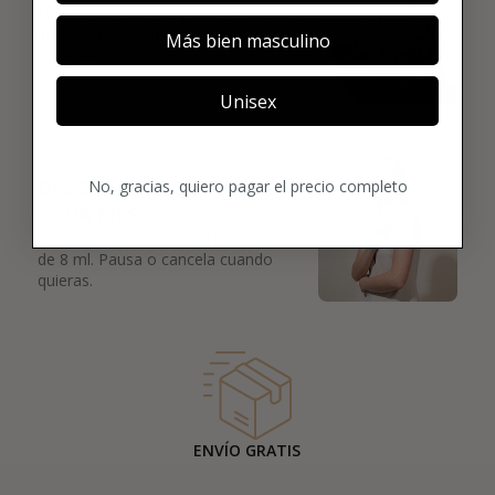
Elige tu favorito. Tu primer perfume de
lujo se enviará justo después de la
Más bien masculino
compra.
Unisex
03
DESCUBRE ALGO NUEVO
No, gracias, quiero pagar el precio completo
CADA MES
Cada mes, un nuevo perfume original
de 8 ml. Pausa o cancela cuando
quieras.
ENVÍO GRATIS