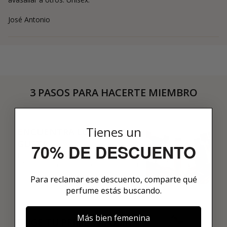
José Antonio
3 PASOS PARA HACERTE MIEMBRO
01
Tienes un
ENCUENTRA LO QUE TE
GUSTA
70% DE DESCUENTO
Explora más de 600 fragancias nicho y
añade tus favoritas directamente a tu
box.
Para reclamar ese descuento, comparte qué
perfume estás buscando.
02
Más bien femenina
ELIGE TU PRIMER AROMA