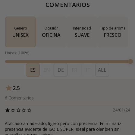
COMENTARIOS
Género
Ocasión
Intensidad
Tipo de aroma
UNISEX
OFICINA
SUAVE
FRESCO
Unisex
(
100
%)
ES
EN
DE
FR
IT
ALL
2.5
6
Comentarios
24/01/24
Atalcado amaderado, ligero pero con presencia. En mi nariz
presencia evidente de ISO E SÚPER. Ideal para oler bien sin
avasallar a otros. Unisex.