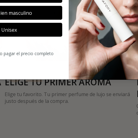
ien masculino
Unisex
02
ro pagar el precio completo
A
ELIGE TU PRIMER AROMA
Elige tu favorito. Tu primer perfume de lujo se enviará
justo después de la compra.