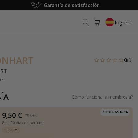
Garantía de satisfacción
Ingresa
ONHART
0
(0)
IST
ex
ÍA
Cómo funciona la membresía
?
AHORRAS 66%
9,50 €
19,00 €
8ml,
30 días de perfume
1,19 €/ml