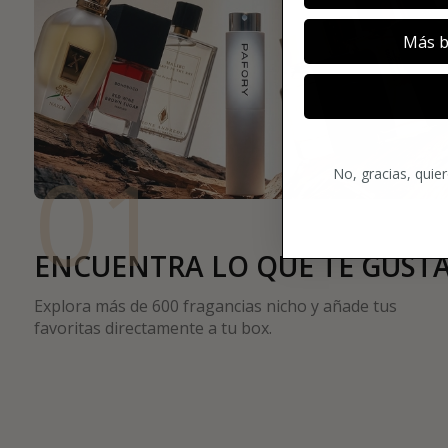
Más b
01
No, gracias, quie
ENCUENTRA LO QUE TE GUST
Explora más de 600 fragancias nicho y añade tus
favoritas directamente a tu box.