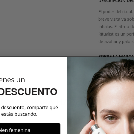
DESCRIPCIÓN DE
El poder del ritual
breve visita va so
Inhalas. El ritmo 
Ritualist es un pe
de azahar y palo s
SOBRE LA MARCA
enes un
 DESCUENTO
 PASOS PARA HACERTE MIEMB
e descuento, comparte qué
 estás buscando.
ien femenina