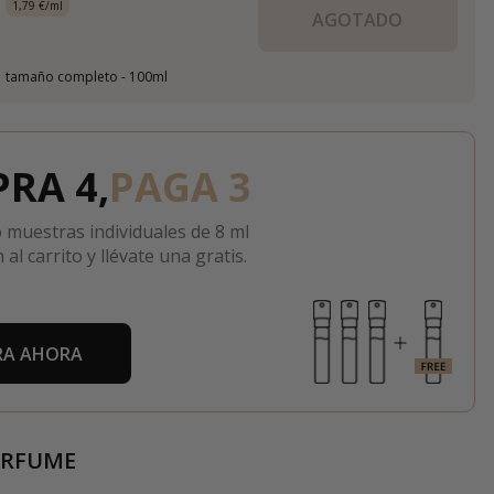
1,79 €/ml
AGOTADO
tamaño completo - 100ml
RA 4,
PAGA 3
 muestras individuales de 8 ml
 al carrito y llévate una gratis.
A AHORA
ERFUME