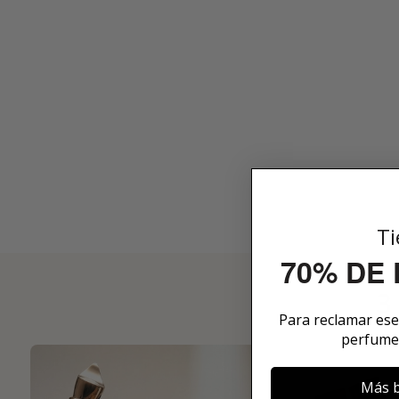
Ti
70% DE
3
Para reclamar es
perfume
Más b