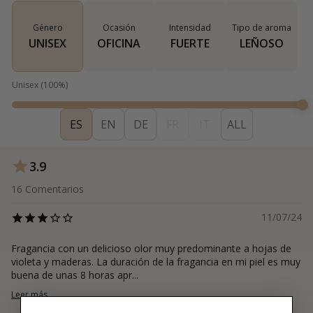
Género
Ocasión
Intensidad
Tipo de aroma
UNISEX
OFICINA
FUERTE
LEÑOSO
Unisex
(
100
%)
ES
EN
DE
FR
IT
ALL
3.9
16
Comentarios
11/07/24
Fragancia con un delicioso olor muy predominante a hojas de
violeta y maderas. La duración de la fragancia en mi piel es muy
buena de unas 8 horas apr...
Leer más