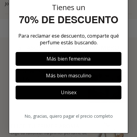
Joaquín
Tienes un
70% DE DESCUENTO
Para reclamar ese descuento, comparte qué
perfume estás buscando.
3 PASOS PARA HACERTE MIEMBRO
01
Más bien femenina
ENCUENTRA LO QUE TE
Más bien masculino
GUSTA
Explora más de 600 fragancias nicho y
añade tus favoritas directamente a tu
Unisex
box.
02
No, gracias, quiero pagar el precio completo
ELIGE TU PRIMER AROMA
Elige tu favorito. Tu primer perfume de