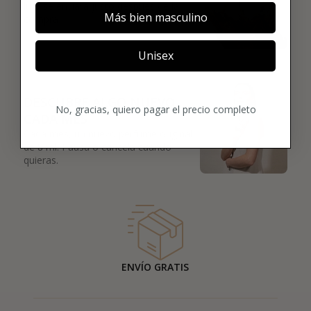
lujo se enviará justo después de la
Más bien masculino
compra.
Unisex
03
DESCUBRE ALGO NUEVO
No, gracias, quiero pagar el precio completo
CADA MES
Cada mes, un nuevo perfume original
de 8 ml. Pausa o cancela cuando
quieras.
ENVÍO GRATIS