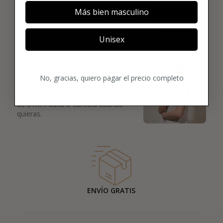
lujo se enviará justo después de la
Más bien masculino
compra.
Unisex
03
DESCUBRE ALGO NUEVO
No, gracias, quiero pagar el precio completo
CADA MES
Cada mes, un nuevo perfume original
de 8 ml. Pausa o cancela cuando
quieras.
ENVÍO GRATIS