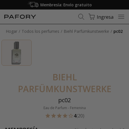
Solo fragancias 100% originales
Ingresa
Hogar
Todos los perfumes
Biehl Parfümkunstwerke
pc02
BIEHL
PARFÜMKUNSTWERKE
pc02
Eau de Parfum - Femenina
4
(20)