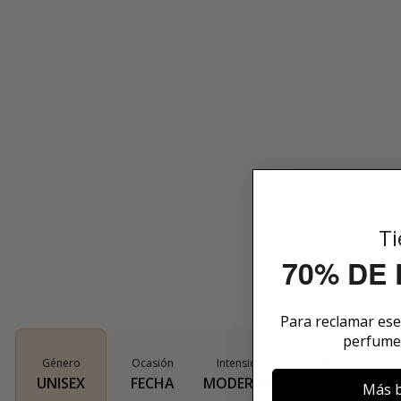
Ti
70% DE
Para reclamar es
perfume
Género
Ocasión
Intensidad
Tipo de aroma
UNISEX
FECHA
MODERADO
PICANTE
Más b