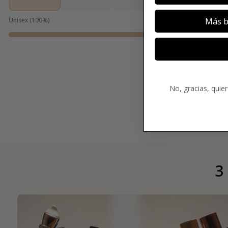
Más b
Unisex
(
100
%)
No, gracias, quie
3