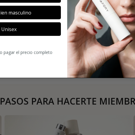
4.6
17
Comentario
ien masculino
Unisex
Original y muy m
Nicolas
ro pagar el precio completo
 PASOS PARA HACERTE MIEMB