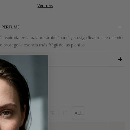
Ver más
L PERFUME
á inspirada en la palabra árabe "bark" y su significado: ese escudo
e protege la esencia más frágil de las plantas.
BLEND OUD
ES
EN
DE
FR
IT
ALL