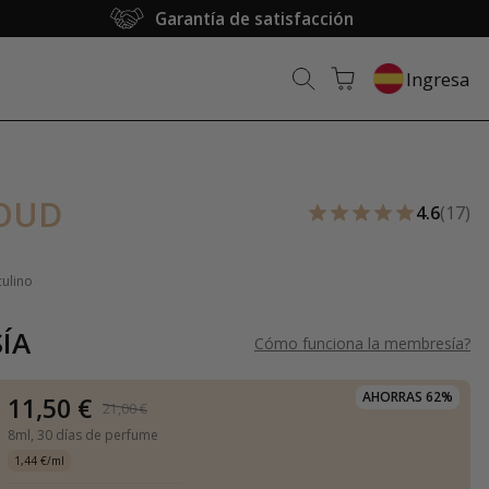
Garantía de satisfacción
Ingresa
OUD
4.6
(17)
culino
ÍA
Cómo funciona la membresía
?
AHORRAS 62%
11,50 €
21,00 €
8ml,
30 días de perfume
1,44 €/ml