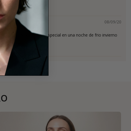
s
08/09/20
asculino...para una cita especial en una noche de frio invierno
RO