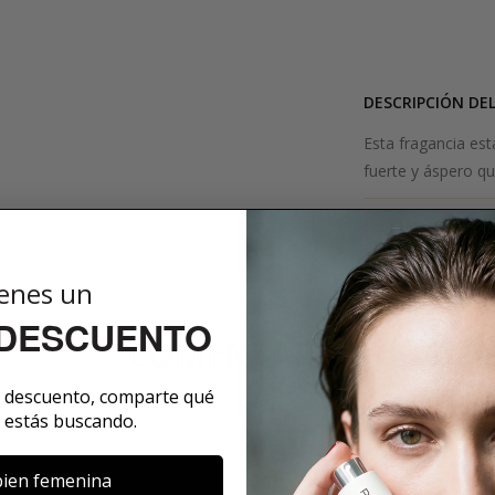
DESCRIPCIÓN DE
Esta fragancia est
fuerte y áspero qu
SOBRE LA MARCA
enes un
 DESCUENTO
COMENTARIOS
e descuento, comparte qué
 estás buscando.
ien femenina