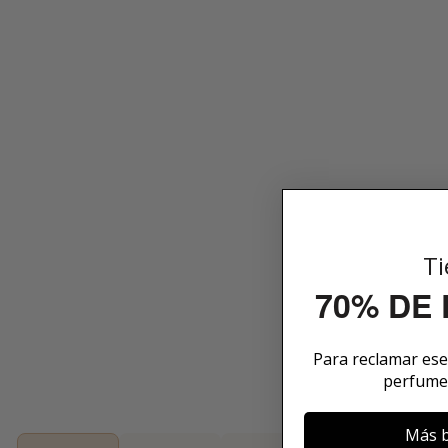
Ti
70% DE
Para reclamar es
perfume
Más b