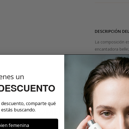
DESCRIPCIÓN DE
La composición es 
encantadora bellez
la isla, también c
junto con la magno
enes un
SOBRE LA MARCA
 DESCUENTO
e descuento, comparte qué
COMENTARIOS
 estás buscando.
ien femenina