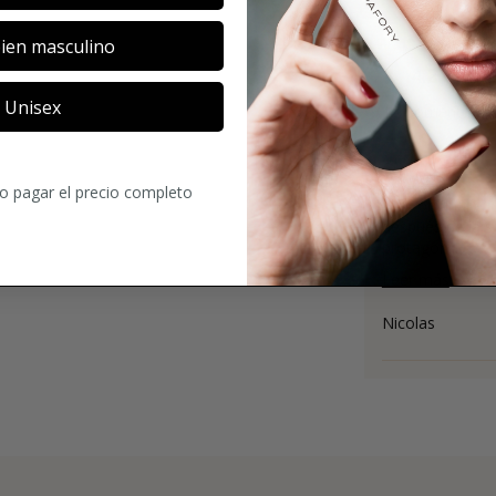
ien masculino
4.2
Unisex
16
Comentario
ro pagar el precio completo
Muy original e 
después de la s
protagon...
Leer más
Nicolas