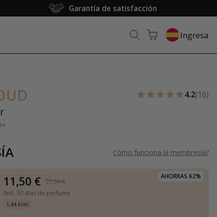
Garantía de satisfacción
Ingresa
OUD
4.2
(16)
r
ex
ÍA
Cómo funciona la membresía
?
AHORRAS 62%
11,50 €
21,00 €
8ml,
30 días de perfume
1,44 €/ml