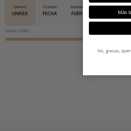
Género
Ocasión
Intensidad
Tipo de aroma
Más b
UNISEX
FECHA
FUERTE
FRESCO
Unisex
(
100
%)
No, gracias, quie