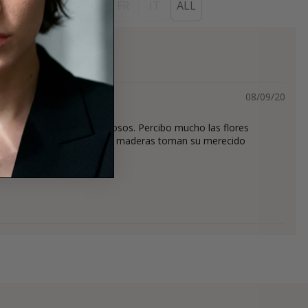
ES
EN
DE
FR
IT
ALL
s
08/09/20
ideal para ambientes calurosos. Percibo mucho las flores
alida frutal, pero luego las maderas toman su merecido