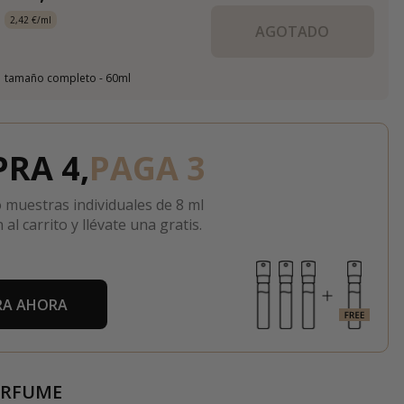
2,42 €/ml
AGOTADO
tamaño completo - 60ml
RA 4,
PAGA 3
 muestras individuales de 8 ml
 al carrito y llévate una gratis.
A AHORA
ERFUME