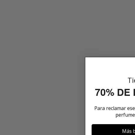
Ti
70% DE
Para reclamar es
perfume
Más b