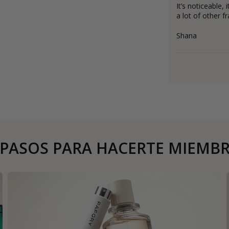
It’s noticeable, 
a lot of other f
Shana
 PASOS PARA HACERTE MIEMB