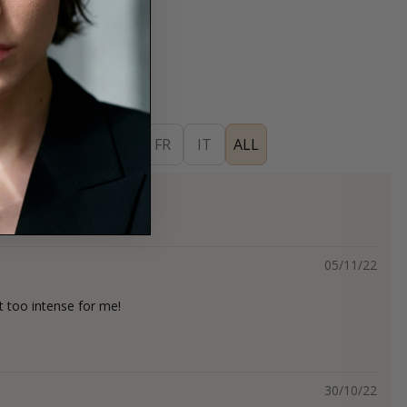
ES
EN
DE
FR
IT
ALL
s
05/11/22
t too intense for me!
30/10/22