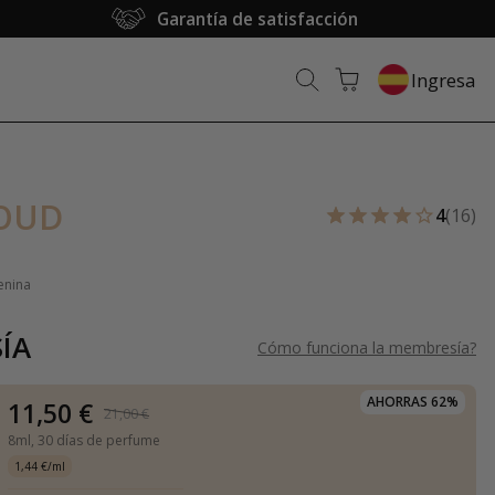
Garantía de satisfacción
Ingresa
OUD
4
(16)
enina
ÍA
Cómo funciona la membresía
?
AHORRAS 62%
11,50 €
21,00 €
8ml,
30 días de perfume
1,44 €/ml