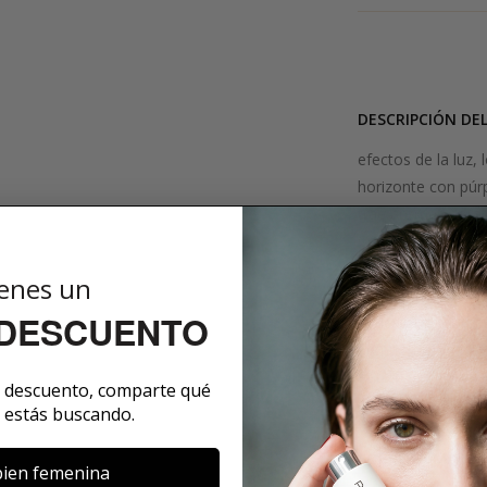
DESCRIPCIÓN DE
efectos de la luz, 
horizonte con púrp
trae aromas floral
Cuando el último 
jardines de Tupai 
enes un
parece marchitar 
 DESCUENTO
pedestal de ámbar
arena muy fina. Aqu
Patchouli y le da 
e descuento, comparte qué
renacimiento en la 
 estás buscando.
SOBRE LA MARCA
ien femenina