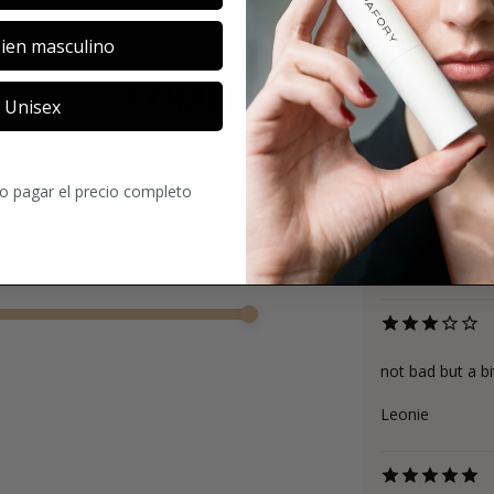
ien masculino
COMENTARIOS
Unisex
ro pagar el precio completo
4
16
Comentario
not bad but a bi
Leonie