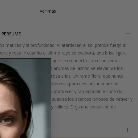
Ver más
L PERFUME
los matices y la profundidad. Al atardecer, el sol prende fuego al
ura y rosa. Y cuando el último rayo se evapora, una brisa ligera
es y vainilla. Belleza suave que se reconecta con el universo.
rayo de sol se evapora, los aromas de jazmín se elevan de los
y anuncian un corazón de rosa e iris. Un ramo floral que nunca
y se mezcla con delicada artemisia para descansar sobre un
 tan cálido como el mar al atardecer y tan agradable como la
í, la dulzura de la vainilla suaviza los acentos leñosos de Vetiver y
a la composición suavidad y calidez. Deja una sensación de
piel.
BLEND OUD