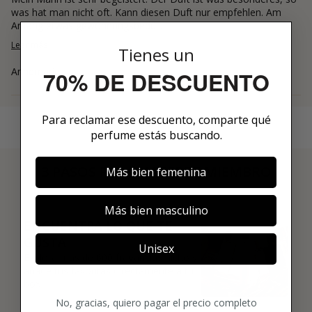
was hat man nicht oft. Kann diesen Duft nur empfehlen. Am
Anfang etwas gewöhnungsbedü...
Leer más
Tienes un
Annemarie
70% DE DESCUENTO
Para reclamar ese descuento, comparte qué
perfume estás buscando.
3 PASOS PARA HACERTE MIEMBRO
Más bien femenina
01
Más bien masculino
ENCUENTRA LO QUE TE
GUSTA
Unisex
Explora más de 600 fragancias nicho y
añade tus favoritas directamente a tu
box.
No, gracias, quiero pagar el precio completo