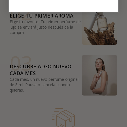
02
ELIGE TU PRIMER AROMA
Elige tu favorito. Tu primer perfume de
lujo se enviará justo después de la
compra.
03
DESCUBRE ALGO NUEVO
CADA MES
Cada mes, un nuevo perfume original
de 8 ml. Pausa o cancela cuando
quieras.