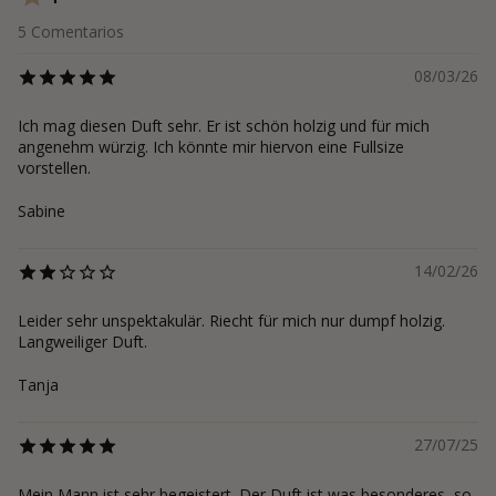
5
Comentarios
08/03/26
Ich mag diesen Duft sehr. Er ist schön holzig und für mich
angenehm würzig. Ich könnte mir hiervon eine Fullsize
vorstellen.
Sabine
14/02/26
Leider sehr unspektakulär. Riecht für mich nur dumpf holzig.
Langweiliger Duft.
Tanja
27/07/25
Mein Mann ist sehr begeistert. Der Duft ist was besonderes, so