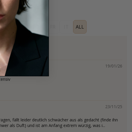
ES
EN
DE
FR
IT
ALL
19/01/26
tensiv
23/11/25
gen, fällt leider deutlich schwächer aus als gedacht (finde ihn
chwer als Duft) und ist am Anfang extrem würzig, was i...