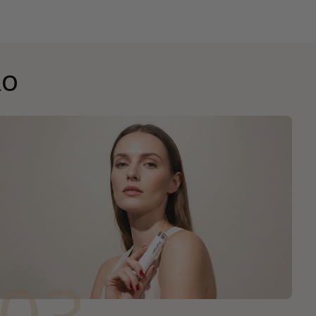
RO
03