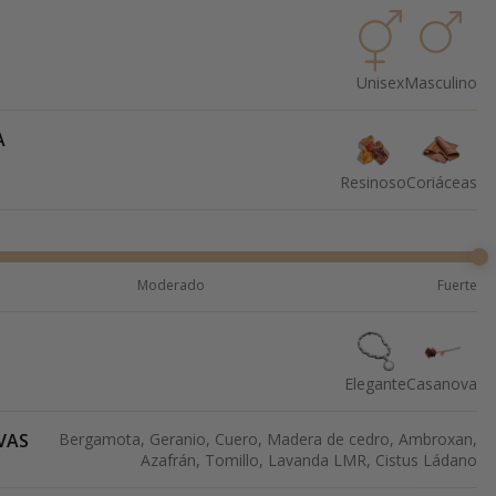
Unisex
Masculino
A
Resinoso
Coriáceas
Moderado
Fuerte
Elegante
Casanova
VAS
Bergamota, Geranio, Cuero, Madera de cedro, Ambroxan,
Azafrán, Tomillo, Lavanda LMR, Cistus Ládano