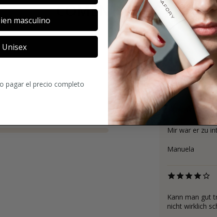
COMENTARIOS
ien masculino
Unisex
4.2
ro pagar el precio completo
6
Comentarios
Mir war er zu in
Manuela
Kann man gut tra
nicht wirklich s