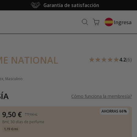
Garantía de satisfacción
Ingresa
E NATIONAL
4.2
(6)
ex, Masculino
ÍA
Cómo funciona la membresía
?
AHORRAS 66%
9,50 €
19,00 €
8ml,
30 días de perfume
1,19 €/ml