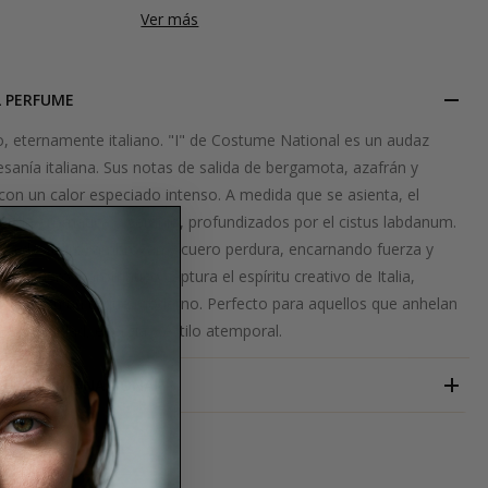
Ver más
L PERFUME
o, eternamente italiano. "I" de Costume National es un audaz
sanía italiana. Sus notas de salida de bergamota, azafrán y
 con un calor especiado intenso. A medida que se asienta, el
vanda aromática y geranio, profundizados por el cistus labdanum.
a de cedro, ambroxan y cuero perdura, encarnando fuerza y
oma cuero y aromático captura el espíritu creativo de Italia,
dición con un toque moderno. Perfecto para aquellos que anhelan
profundidad, energía y estilo atemporal.
COSTUME NATIONAL