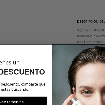
DESCRIPCIÓN DE
Vigoroso, intrépid
homenaje a la arte
tomillo te reciben
corazón revela la
Una base de mader
elegancia. Este ar
enes un
fusionando la tra
 DESCUENTO
una fragancia con 
SOBRE LA MARCA
e descuento, comparte qué
 estás buscando.
ien femenina