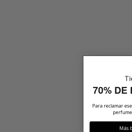
Ti
70% DE
Para reclamar es
perfume
Más b