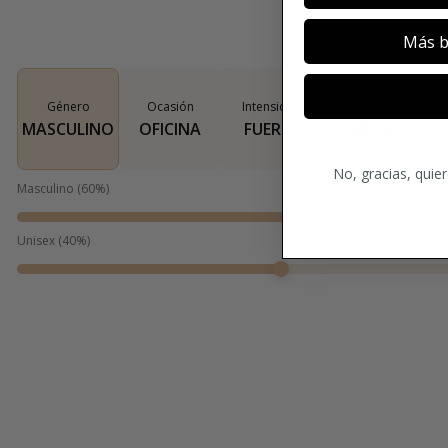
Más b
Género
Ocasión
Intensidad
Tipo de aroma
MASCULINO
OFICINA
FUERTE
LEÑOSO
No, gracias, quie
Masculino
(
60
%)
Unisex
(
40
%)