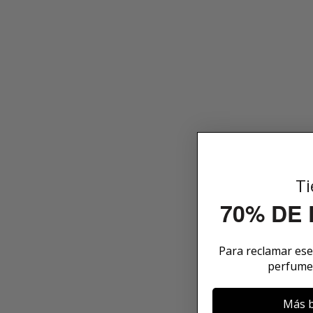
Ti
70% DE
Para reclamar es
perfume
Más b