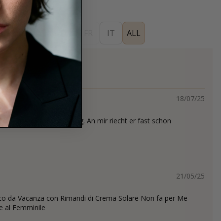
ES
EN
DE
FR
IT
ALL
18/07/25
nsiv, zu rauchig und holzig. An mir riecht er fast schon
21/05/25
co da Vacanza con Rimandi di Crema Solare Non fa per Me
e al Femminile