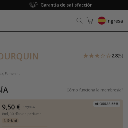
Garantía de satisfacción
Ingresa
JOURQUIN
2.8
(5)
sex, Femenina
ÍA
Cómo funciona la membresía
?
AHORRAS 66%
9,50 €
19,00 €
8ml,
30 días de perfume
1,19 €/ml