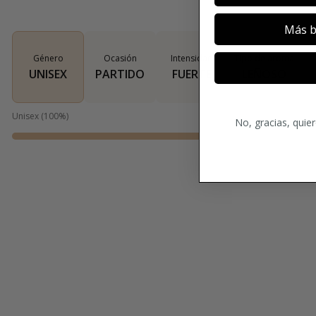
Más b
Género
Ocasión
Intensidad
Tipo de aroma
UNISEX
PARTIDO
FUERTE
LEÑOSO
Unisex
(
100
%)
No, gracias, quie