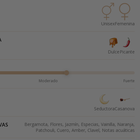
Unisex
Femenina
A
Dulce
Picante
Moderado
Fuerte
Seductora
Casanova
VAS
Bergamota, Flores, Jazmín, Especias, Vainilla, Naranja,
Patchouli, Cuero, Amber, Clavel, Notas acuáticas