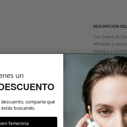
DESCRIPCIÓN DE
Cuir Solaire de Da
afrutadas y sensu
naranjos y se enri
con notas de cuero
un delicado pachul
marinas saladas. 
enes un
especiadas oceáni
 DESCUENTO
SOBRE LA MARCA
e descuento, comparte qué
 estás buscando.
ien femenina
COMENTARIOS