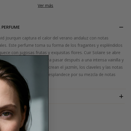
Ver más
L PERFUME
vid Jourquin captura el calor del verano andaluz con notas
ales. Este perfume toma su forma de los fragantes y espléndidos
quece con jugosas frutas y exquisitas flores. Cuir Solaire se abre
, ámbar y heliotropo, para pasar después a una intensa vainilla y
í. La sensación mágica la crean el jazmín, los claveles y las notas
Una fragancia salada que resplandece por su mezcla de notas
cas.
DAVID JOURQUIN