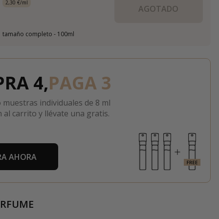
2,30 €/ml
AGOTADO
tamaño completo - 100ml
RA 4,
PAGA 3
 muestras individuales de 8 ml
 al carrito y llévate una gratis.
A AHORA
ERFUME