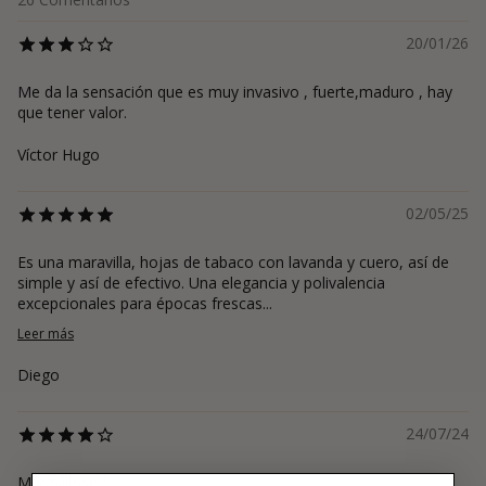
20/01/26
Me da la sensación que es muy invasivo , fuerte,maduro , hay
que tener valor.
Víctor Hugo
02/05/25
Es una maravilla, hojas de tabaco con lavanda y cuero, así de
simple y así de efectivo. Una elegancia y polivalencia
excepcionales para épocas frescas...
Leer más
Diego
24/07/24
Maravilloso !