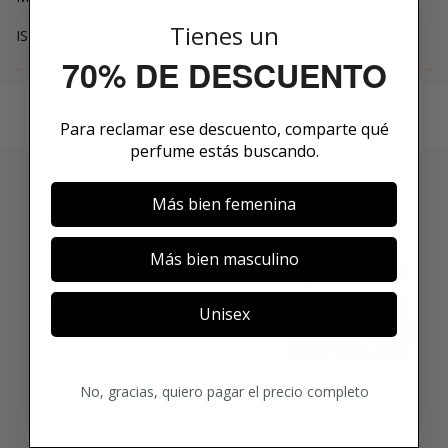
Tienes un
ISRAEL
70% DE DESCUENTO
Para reclamar ese descuento, comparte qué
perfume estás buscando.
3 PASOS PARA HACERTE MIEMBRO
Más bien femenina
01
ENCUENTRA LO QUE TE
Más bien masculino
GUSTA
Explora más de 600 fragancias nicho y
Unisex
añade tus favoritas directamente a tu
box.
02
No, gracias, quiero pagar el precio completo
ELIGE TU PRIMER AROMA