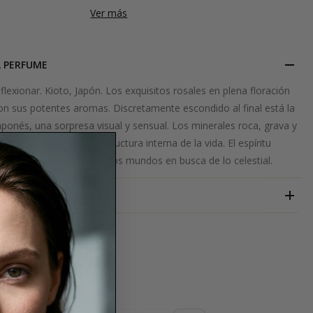
Ver más
L PERFUME
eflexionar. Kioto, Japón. Los exquisitos rosales en plena floración
on sus potentes aromas. Discretamente escondido al final está la
japonés, una sorpresa visual y sensual. Los minerales roca, grava y
mo un rastro de la estructura interna de la vida. El espíritu
ro lugar, colgado entre dos mundos en busca de lo celestial.
ELLA K