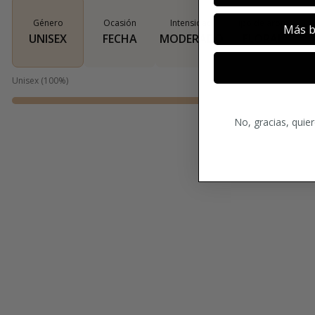
Género
Ocasión
Intensidad
Tipo de aroma
Más b
UNISEX
FECHA
MODERADO
FLORAL
Unisex
(
100
%)
No, gracias, quie