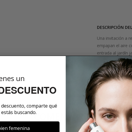
DESCRIPCIÓN DE
Una invitación a r
empapan el aire c
entrada al jardín 
madera aparecen co
parece estar en ot
enes un
SOBRE LA MARCA
 DESCUENTO
e descuento, comparte qué
 estás buscando.
COMENTARIOS
ien femenina