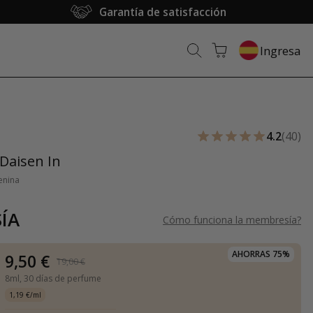
Garantía de satisfacción
Ingresa
4.2
(40)
Daisen In
enina
ÍA
Cómo funciona la membresía
?
AHORRAS 75%
9,50 €
19,00 €
8ml,
30 días de perfume
1,19 €/ml