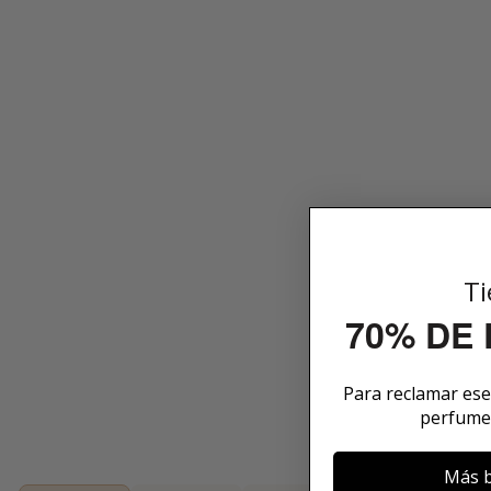
Ti
70% DE
Para reclamar es
perfume
Más b