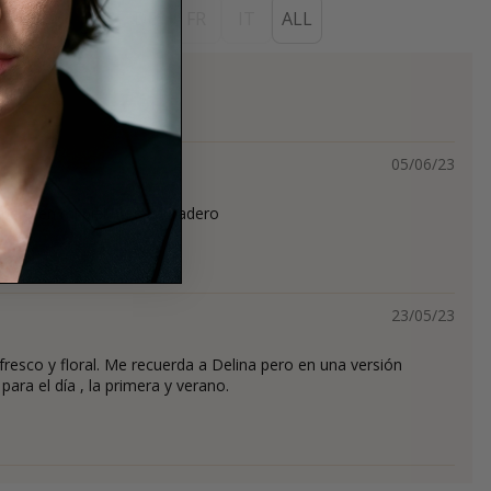
ES
EN
DE
FR
IT
ALL
s
05/06/23
pero en mi piel no es duradero
23/05/23
resco y floral. Me recuerda a Delina pero en una versión
para el día , la primera y verano.