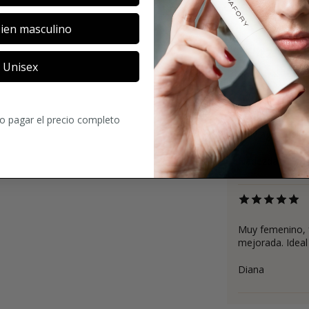
ien masculino
4.2
Unisex
40
Comentario
ro pagar el precio completo
Muy agradable, 
Nadezda
Muy femenino, f
mejorada. Ideal 
Diana