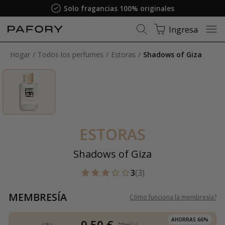
Solo fragancias 100% originales
Ingresa
Hogar
Todos los perfumes
Estoras
Shadows of Giza
ESTORAS
Shadows of Giza
3
(3)
MEMBRESÍA
Cómo funciona la membresía
?
AHORRAS 66%
9,50 €
19,00 €