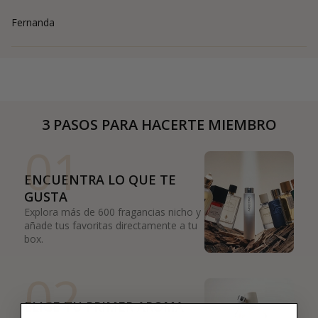
Fernanda
3 PASOS PARA HACERTE MIEMBRO
01
ENCUENTRA LO QUE TE
GUSTA
Explora más de 600 fragancias nicho y
añade tus favoritas directamente a tu
box.
02
ELIGE TU PRIMER AROMA