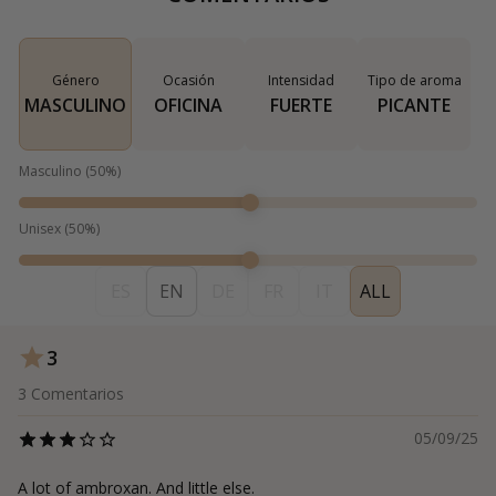
Género
Ocasión
Intensidad
Tipo de aroma
MASCULINO
OFICINA
FUERTE
PICANTE
Masculino
(
50
%)
Unisex
(
50
%)
ES
EN
DE
FR
IT
ALL
3
3
Comentarios
05/09/25
A lot of ambroxan. And little else.