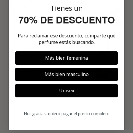
Elige tu favorito. Tu primer perfume de
Tienes un
lujo se enviará justo después de la
compra.
70% DE DESCUENTO
03
Para reclamar ese descuento, comparte qué
perfume estás buscando.
DESCUBRE ALGO NUEVO
CADA MES
Más bien femenina
Cada mes, un nuevo perfume original
de 8 ml. Pausa o cancela cuando
quieras.
Más bien masculino
Unisex
No, gracias, quiero pagar el precio completo
ENVÍO GRATIS