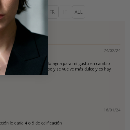
ES
EN
DE
FR
IT
ALL
s
24/02/24
salida, la siento demasiado agria para mí gusto en cambio
 hora desaparece ésa fase y se vuelve más dulce y es hay
16/01/24
ón le daría 4 o 5 de calificación