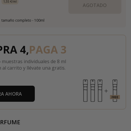
1,55 €/ml
AGOTADO
tamaño completo - 100ml
RA 4,
PAGA 3
 muestras individuales de 8 ml
 al carrito y llévate una gratis.
A AHORA
ERFUME