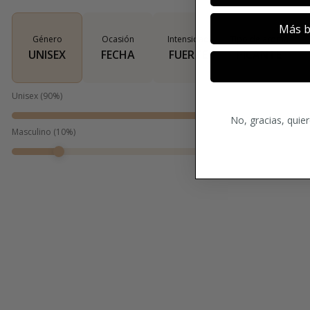
Más b
Género
Ocasión
Intensidad
Tipo de aroma
UNISEX
FECHA
FUERTE
PICANTE
Unisex
(
90
%)
No, gracias, quie
Masculino
(
10
%)