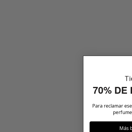
Ti
70% DE
Para reclamar es
perfume
Más b