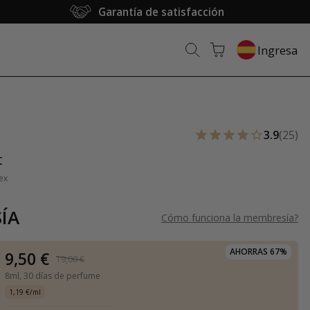
Garantía de satisfacción
Ingresa
3.9
(25)
t
ex
ÍA
Cómo funciona la membresía
?
AHORRAS 67%
9,50 €
19,00 €
8ml,
30 días de perfume
1,19 €/ml