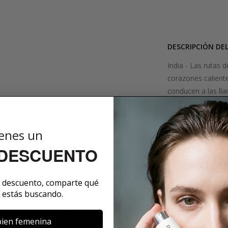
DESCRIPCIÓN DE
India - Las rutas 
corazones calient
conducen a las lla
las riquezas fraga
la serenidad de es
caliente, sensual e
enes un
 DESCUENTO
SOBRE LA MARCA
e descuento, comparte qué
 estás buscando.
COMENTARIOS
ien femenina