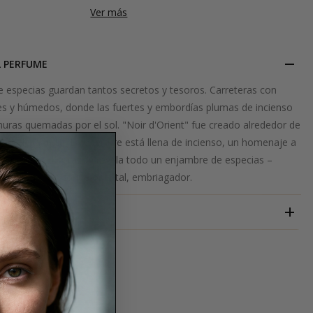
Ver más
L PERFUME
de especias guardan tantos secretos y tesoros. Carreteras con
es y húmedos, donde las fuertes y embordías plumas de incienso
nuras quemadas por el sol. "Noir d'Orient" fue creado alrededor de
ntes de la India. La overture está llena de incienso, un homenaje a
te pueblo. El corazón revela todo un enjambre de especias –
 intensa ... Un toque oriental, embriagador.
EVODY