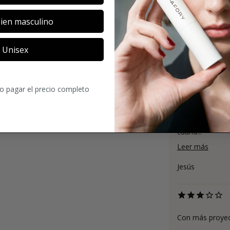
ien masculino
Unisex
3.9
25
Comentario
ro pagar el precio completo
No me gusta la 
cuando pasa una
cuand...
Leer más
Jesús
Con más proyecci