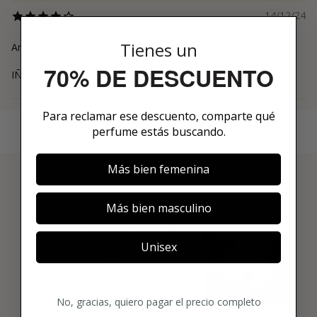
14/12/24
Tienes un
Aroma increíble. Lástima la duración
70% DE DESCUENTO
IÑIGO
Para reclamar ese descuento, comparte qué
perfume estás buscando.
Más bien femenina
3 PASOS PARA HACERTE MIEMBRO
01
Más bien masculino
ENCUENTRA LO QUE TE
Unisex
GUSTA
Explora más de 600 fragancias nicho y
añade tus favoritas directamente a tu
box.
No, gracias, quiero pagar el precio completo