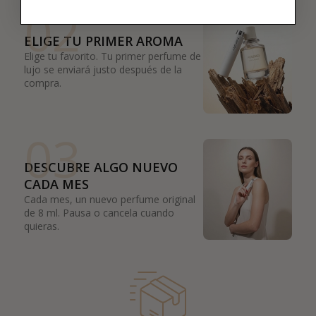
02
ELIGE TU PRIMER AROMA
Elige tu favorito. Tu primer perfume de
lujo se enviará justo después de la
compra.
03
DESCUBRE ALGO NUEVO
CADA MES
Cada mes, un nuevo perfume original
de 8 ml. Pausa o cancela cuando
quieras.