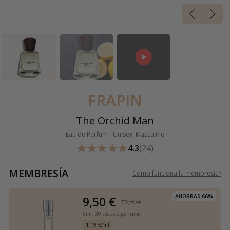
FRAPIN
The Orchid Man
Eau de Parfum - Unisex, Masculino
4.3
(24)
MEMBRESÍA
Cómo funciona la membresía
?
AHORRAS 66%
9,50 €
19,00 €
8ml,
30 días de perfume
1,19 €/ml