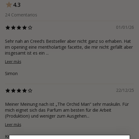
4.3
24
Comentarios
01/01/26
Sehr nah an Creed‘s Bestseller aber nicht ganz so erhaben. Hat
im opening eine mentholartige facette, die mir nicht gefällt aber
insgesamt ist es ein ...
Leer más
Simon
22/12/25
Meiner Meinung nach ist „The Orchid Man“ sehr maskulin. Für
mich eignet sich das Parfum am besten für die Arbeit
(Produktion) und weniger zum Ausgehen...
Leer más
Kristian