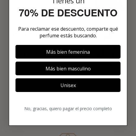
Tienes un
70% DE DESCUENTO
03
Para reclamar ese descuento, comparte qué
DESCUBRE ALGO NUEVO
perfume estás buscando.
CADA MES
Cada mes, un nuevo perfume original
Más bien femenina
de 8 ml. Pausa o cancela cuando
quieras.
Más bien masculino
Unisex
ENVÍO GRATIS
No, gracias, quiero pagar el precio completo