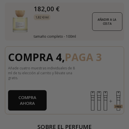
182,00 €
1,82 €/ml
AÑADIR A LA 
CESTA
tamaño completo - 100ml
COMPRA 4,
PAGA 3
Añade cuatro muestras individuales de 8
ml de tu elección al carrito y llévate una
gratis.
COMPRA
AHORA
SOBRE EL PERFUME