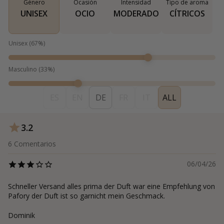
Género
Ocasión
Intensidad
Tipo de aroma
UNISEX
OCIO
MODERADO
CÍTRICOS
Unisex
(
67
%)
Masculino
(
33
%)
ES
EN
DE
FR
IT
ALL
3.2
6
Comentarios
06/04/26
Schneller Versand alles prima der Duft war eine Empfehlung von
Pafory der Duft ist so garnicht mein Geschmack.
Dominik