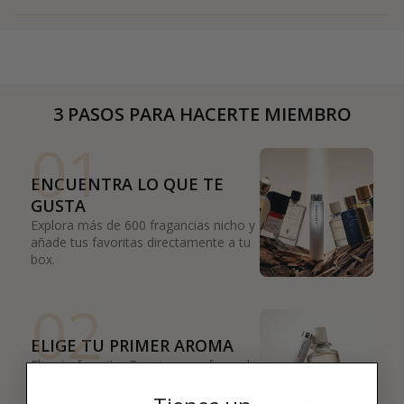
3 PASOS PARA HACERTE MIEMBRO
01
ENCUENTRA LO QUE TE
GUSTA
Explora más de 600 fragancias nicho y
añade tus favoritas directamente a tu
box.
02
ELIGE TU PRIMER AROMA
Elige tu favorito. Tu primer perfume de
lujo se enviará justo después de la
compra.