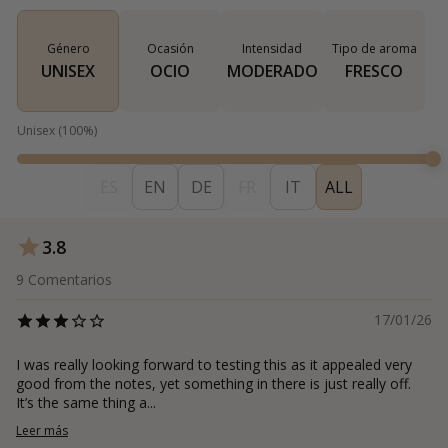
Género
Ocasión
Intensidad
Tipo de aroma
UNISEX
OCIO
MODERADO
FRESCO
Unisex
(
100
%)
ES
EN
DE
FR
IT
ALL
3.8
9
Comentarios
17/01/26
I was really looking forward to testing this as it appealed very
good from the notes, yet something in there is just really off.
It’s the same thing a...
Leer más