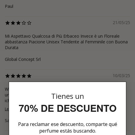
Paul
21/05/25
Mi Aspettavo Qualcosa di Più Erbaceo Invece è un Floreale
abbastanza Piacione Unisex Tendente al Femminile con Buona
Durata
Global Concept Srl
10/03/25
War neugierig, weil ich Aldehyde sehr mag und die doch sehr
Tienes un
unterschiedlich ausfallen. Herrlich frisch, die Werbefotos finde
ich auch Klasse. Süß, fri...
70% DE DESCUENTO
Leer más
Sandra
Para reclamar ese descuento, comparte qué
perfume estás buscando.