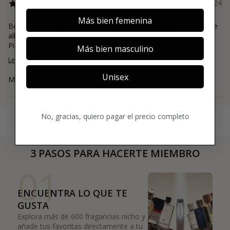
05/05/24
Más bien femenina
Bellissimo profumo verde. Ti fa proprio pensare al giardiniere e
all’erba appena tagliata. Molto fresco e agrumato.
Piacevolissimo nelle giornate cald...
Más bien masculino
Leer más
Unisex
Martina
No, gracias, quiero pagar el precio completo
3 PASOS PARA HACERTE MIEMBRO
01
ENCUENTRA LO QUE TE
GUSTA
Explora más de 600 fragancias nicho y
añade tus favoritas directamente a tu