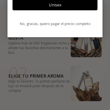
Unisex
3 PASOS PARA HACERTE MIEMBRO
01
No, gracias, quiero pagar el precio completo
ENCUENTRA LO QUE TE
GUSTA
Explora más de 600 fragancias nicho y
añade tus favoritas directamente a tu
box.
02
ELIGE TU PRIMER AROMA
Elige tu favorito. Tu primer perfume de
lujo se enviará justo después de la
compra.