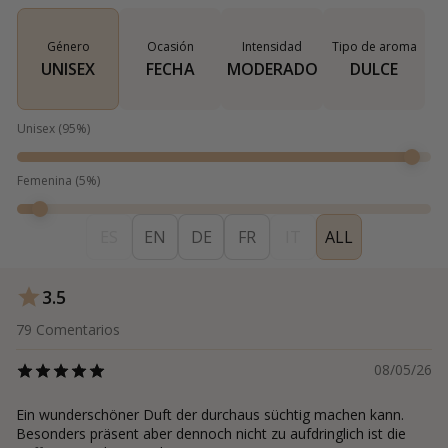
Género
Ocasión
Intensidad
Tipo de aroma
UNISEX
FECHA
MODERADO
DULCE
Unisex
(
95
%)
Femenina
(
5
%)
ES
EN
DE
FR
IT
ALL
3.5
79
Comentarios
08/05/26
Ein wunderschöner Duft der durchaus süchtig machen kann.
Besonders präsent aber dennoch nicht zu aufdringlich ist die