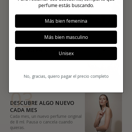
GUSTA
perfume estás buscando.
Explora más de 600 fragancias nicho y
añade tus favoritas directamente a tu
Más bien femenina
box.
02
Más bien masculino
ELIGE TU PRIMER AROMA
Unisex
Elige tu favorito. Tu primer perfume de
lujo se enviará justo después de la
compra.
No, gracias, quiero pagar el precio completo
03
DESCUBRE ALGO NUEVO
CADA MES
Cada mes, un nuevo perfume original
de 8 ml. Pausa o cancela cuando
quieras.