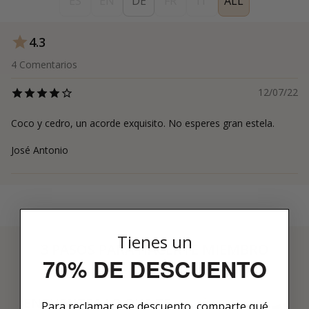
ES
EN
DE
FR
IT
ALL
4.3
4
Comentarios
12/07/22
Coco y cedro, un acorde exquisito. No esperes gran estela.
José Antonio
Tienes un
3 PASOS PARA HACERTE MIEMBRO
70% DE DESCUENTO
01
ENCUENTRA LO QUE TE
Para reclamar ese descuento, comparte qué