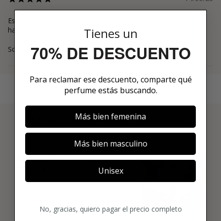
Es un perfume que recuerda a los días de playa en verano. Me
Tienes un
ha encantado el olor.
70% DE DESCUENTO
Sonia
Para reclamar ese descuento, comparte qué
perfume estás buscando.
Más bien femenina
3 PASOS PARA HACERTE MIEMBRO
01
Más bien masculino
ENCUENTRA LO QUE TE
GUSTA
Unisex
Explora más de 600 fragancias nicho y
añade tus favoritas directamente a tu
box.
No, gracias, quiero pagar el precio completo