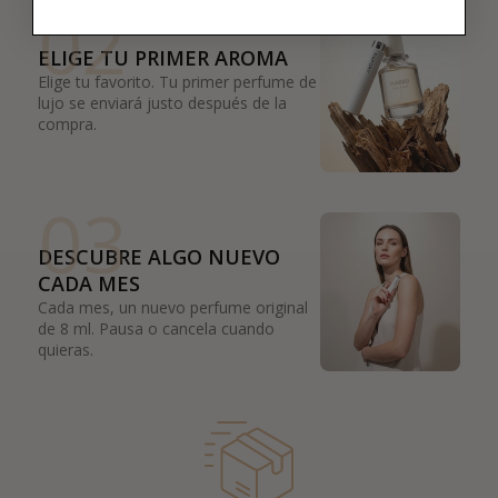
02
ELIGE TU PRIMER AROMA
Elige tu favorito. Tu primer perfume de
lujo se enviará justo después de la
compra.
03
DESCUBRE ALGO NUEVO
CADA MES
Cada mes, un nuevo perfume original
de 8 ml. Pausa o cancela cuando
quieras.