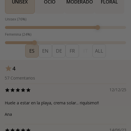
UNISEX
OCIO
MODERADO
FLORAL
Unisex
(
76
%)
Femenina
(
24
%)
ES
EN
DE
FR
IT
ALL
4
57
Comentarios
12/12/25
Huele a estar en la playa, crema solar... riquísimo!!
Ana
14/06/23