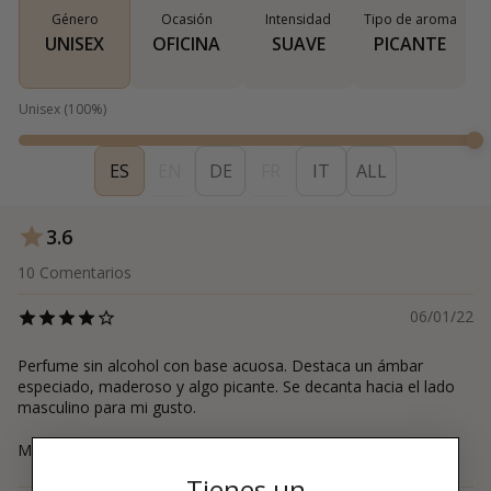
Género
Ocasión
Intensidad
Tipo de aroma
UNISEX
OFICINA
SUAVE
PICANTE
Unisex
(
100
%)
ES
EN
DE
FR
IT
ALL
3.6
10
Comentarios
06/01/22
Perfume sin alcohol con base acuosa. Destaca un ámbar
especiado, maderoso y algo picante. Se decanta hacia el lado
masculino para mi gusto.
Maria del Mar
Tienes un