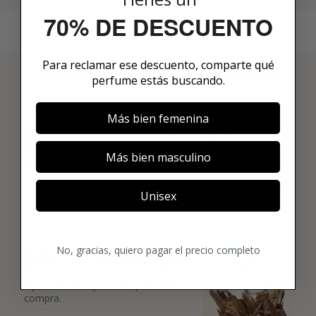
70% DE DESCUENTO
Para reclamar ese descuento, comparte qué
3 PASOS PARA HACERTE MIEMBRO
perfume estás buscando.
01
Más bien femenina
ENCUENTRA LO QUE TE
GUSTA
Más bien masculino
Explora más de 600 fragancias nicho y
añade tus favoritas directamente a tu
box.
Unisex
02
No, gracias, quiero pagar el precio completo
ELIGE TU PRIMER AROMA
Elige tu favorito. Tu primer perfume de
lujo se enviará justo después de la
compra.