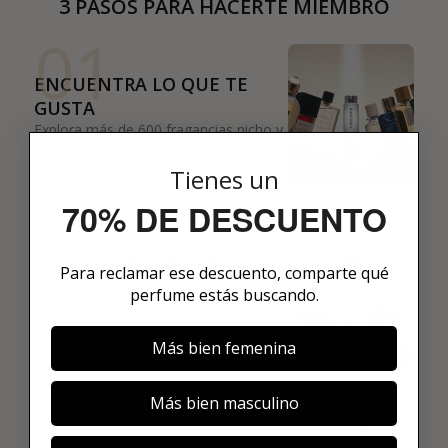
3 PASOS PARA HACERTE MIEMBRO
01
ENCUENTRA LO QUE TE
GUSTA
Explora más de 600 fragancias nicho y
añade tus favoritas directamente a tu
box.
Tienes un
70% DE DESCUENTO
02
ELIGE TU PRIMER AROMA
Para reclamar ese descuento, comparte qué
Elige tu favorito. Tu primer perfume de
perfume estás buscando.
lujo se enviará justo después de la
compra.
Más bien femenina
03
Más bien masculino
DESCUBRE ALGO NUEVO