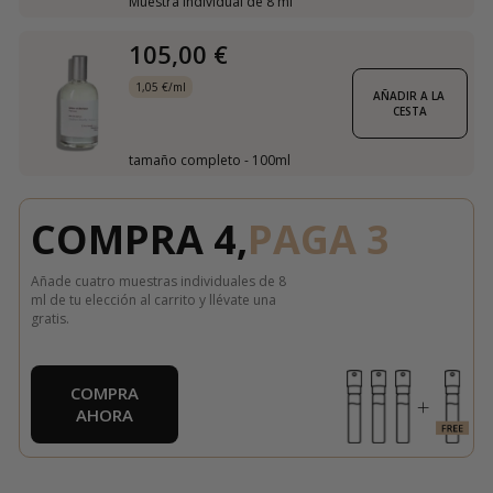
Muestra individual de 8 ml
105,00 €
1,05 €/ml
AÑADIR A LA 
CESTA
tamaño completo - 100ml
COMPRA 4,
PAGA 3
Añade cuatro muestras individuales de 8
ml de tu elección al carrito y llévate una
gratis.
COMPRA
AHORA