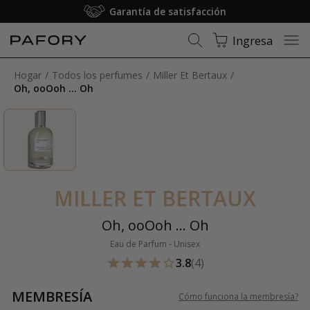
Garantía de satisfacción
Ingresa
Hogar
Todos los perfumes
Miller Et Bertaux
Oh, ooOoh ... Oh
MILLER ET BERTAUX
Oh, ooOoh ... Oh
Eau de Parfum - Unisex
3.8
(4)
MEMBRESÍA
Cómo funciona la membresía
?