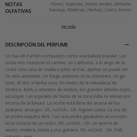
NOTAS
Flores, Especias, Notas verdes, Almizcle,
Naranja, Maderas, Hierbas, Cuero, licores
OLFATIVAS
Ver más
DESCRIPCIÓN DEL PERFUME
Un Eau de Parfum compuesto como una balada popular. Las
notas nos muestran el camino, en California, a lo largo de la
costa. Una casa de madera junto al mar, apenas se puede ver.
Un velo antiniebla. Un fuego ardiendo en la chimenea. Un gin
tonic. El olor a hierba seca. En medio de la naturaleza de
América. Beifu y arbustos de enebro, los grandes árboles rojos,
secuoyas. Las espirales de humo de la zona india se elevan por
encima de la llanura. La noche está llena del aroma de los
azahares amargos. Oh, ooOoh... Oh. Alguien canta. La voz de
un poeta vaquero libre. Con una piedra garabatea un corazón
en la corteza de un cedro. Oh, ooOoh... Oh. Un aroma de
viento, madera, niebla y una guitarra. Oh, ooOoh... Oh. Folk,
natural y sexy.